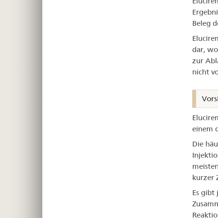
Elucire
Ergebni
Beleg d
Elucire
dar, wo
zur Abl
nicht vo
Vors
Elucire
einem d
Die häu
Injekti
meisten
kurzer 
Es gibt
Zusamm
Reaktio