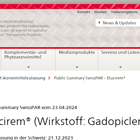
Kontakt
Medien
Stellenangebote
Direktnavigat
s Heilmittelinstitut
News & Updates
e des produits thérapeutiques
News,
ro per gli agenti terapeutici
for Therapeutic Products
Rechtsgrundl
Kontakt
Komplementär- und
Medizinprodukte
Services und Listen
Phytoarzneimittel
t Arzneimittelzulassung
Public Summary SwissPAR – Elucirem®
lic
 Summary SwissPAR vom 23.04.2024
mmary
cirem® (Wirkstoff: Gadopicle
ssPAR
assung in der Schweiz: 21.12.2023