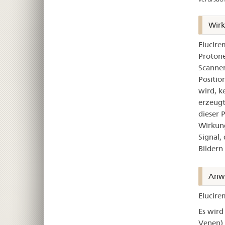
Wir
Elucire
Protone
Scanner
Positio
wird, k
erzeugt
dieser 
Wirkung
Signal,
Bildern 
Anw
Elucire
Es wird
Venen) 