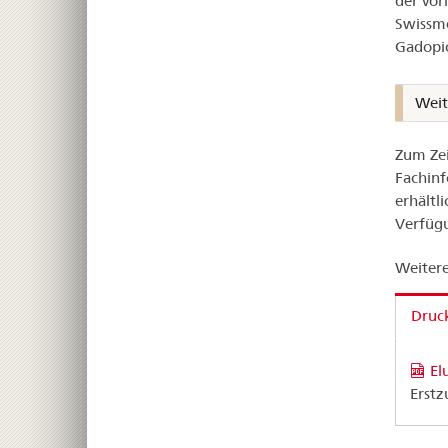
der vor
Swissme
Gadopic
Weit
Zum Zei
Fachinf
erhältl
Verfügu
Weitere
Druck
El
Erstz