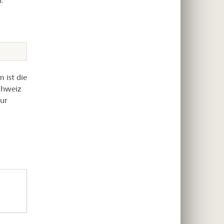
.
 ist die
chweiz
zur