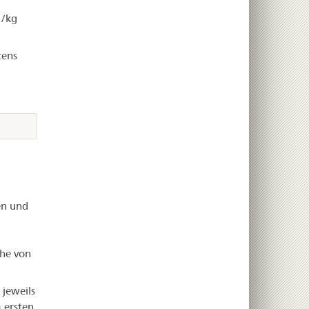
l/kg
tens
en und
he von
 jeweils
 ersten