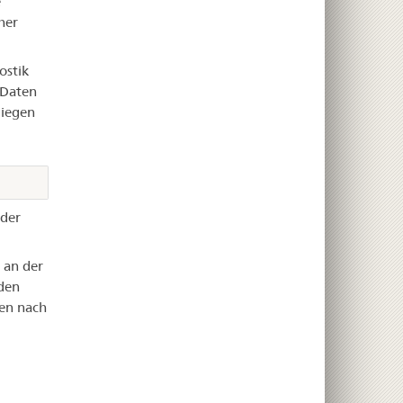
e
her
ostik
 Daten
liegen
oder
 an der
 den
hen nach