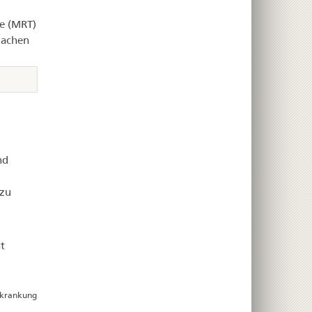
e (MRT)
machen
nd
 zu
t
Erkrankung