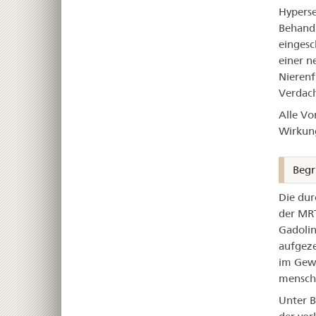
Hyperse
Behandl
eingesc
einer n
Nierenf
Verdach
Alle Vo
Wirkung
Begr
Die dur
der MRT
Gadolin
aufgeze
im Gewe
menschl
Unter B