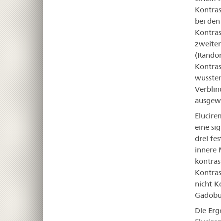
Kontras
bei den
Kontras
zweiten
(Random
Kontras
wussten
Verblin
ausgewe
Elucire
eine si
drei fe
innere 
kontras
Kontras
nicht K
Gadobut
Die Erg