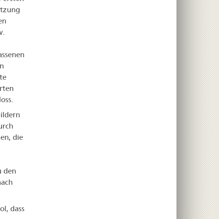
itzung
en
w.
assenen
en
te
rten
oss.
ildern
urch
en, die
u den
nach
ol, dass