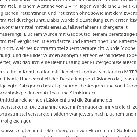
tmittel. In einem Abstand von 2 – 14 Tagen wurde eine 2. MRT-S
 gleichen Patientinnen und Patienten ohne sowie mit dem zweit
tmittel durchgeführt. Dabei wurde die Zuteilung zum ersten bz
 Kontrastmittel mittels eines Zufallsverfahrens sichergestellt
isierung). Elucirem wurde mit Gadobutrol (einem bereits zugel
tmittel) verglichen. Die Prüfärzte und Patientinnen und Patient
 nicht, welches Kontrastmittel zuerst verabreicht wurde (doppel
dung) und die Bilder wurden anonymisiert von verblindeten Expe
rtet, was dadurch eine Beeinflussung der Prüfergebnisse ausschl
m stellte in Kombination mit den nicht kontrastverstärkten MRT-B
gnifikante Überlegenheit der Darstellung von Läsionen dar, was d
stgelegte Kategorien bestätigt wurde: die Abgrenzung von Läsion
Morphologie (innere Aufbau und Struktur der
tmittelanreichernden Läsionen) und die Zunahme der
tverstärkung. Die Zunahme dieser Informationen im Vergleich z
ontrastmittel verstärkten Bildern war jeweils nach Elucirem und 
rol gleich gut.
ebnisse zeigten im direkten Vergleich von Elucirem mit Gadobutr