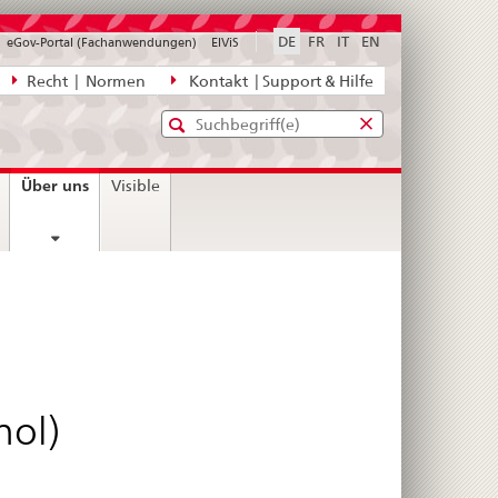
DE
FR
IT
EN
eGov-Portal (Fachanwendungen)
ElViS
ion
Recht | Normen
Kontakt | Support & Hilfe
Standard-
Eingabefenster
agen,
für
Suche
Eingabefenster
die
für
current
Über uns
Visible
Suche
die
page
Suche
nol)