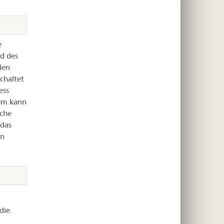
e
d des
len
chaltet
ess
rem kann
sche
 das
en
die