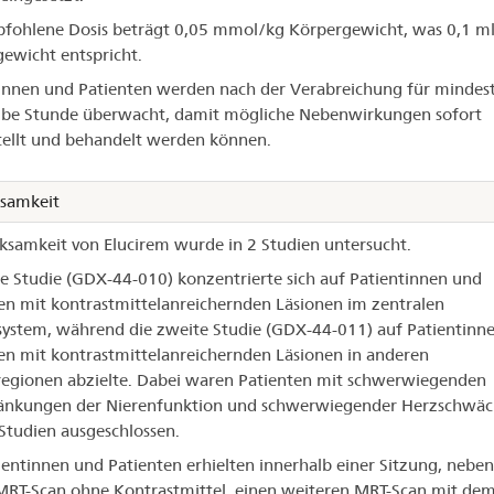
fohlene Dosis beträgt 0,05 mmol/kg Körpergewicht, was 0,1 m
ewicht entspricht.
innen und Patienten werden nach der Verabreichung für mindes
lbe Stunde überwacht, damit mögliche Nebenwirkungen sofort
tellt und behandelt werden können.
samkeit
ksamkeit von Elucirem wurde in 2 Studien untersucht.
te Studie (GDX-44-010) konzentrierte sich auf Patientinnen und
en mit kontrastmittelanreichernden Läsionen im zentralen
ystem, während die zweite Studie (GDX-44-011) auf Patientinn
en mit kontrastmittelanreichernden Läsionen in anderen
egionen abzielte. Dabei waren Patienten mit schwerwiegenden
ränkungen der Nierenfunktion und schwerwiegender Herzschwäc
Studien ausgeschlossen.
ientinnen und Patienten erhielten innerhalb einer Sitzung, neben
RT-Scan ohne Kontrastmittel, einen weiteren MRT-Scan mit dem