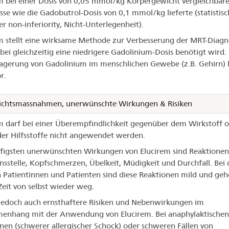
m bei einer Dosis von 0,05 mmol/kg Körpergewicht vergleichbar
sse wie die Gadobutrol-Dosis von 0,1 mmol/kg lieferte (statistisc
er non-inferiority, Nicht-Unterlegenheit).
m stellt eine wirksame Methode zur Verbesserung der MRT-Diagn
bei gleichzeitig eine niedrigere Gadolinium-Dosis benötigt wird.
agerung von Gadolinium im menschlichen Gewebe (z.B. Gehirn) 
r.
ichtsmassnahmen, unerwünschte Wirkungen & Risiken
m darf bei einer Überempfindlichkeit gegenüber dem Wirkstoff 
er Hilfsstoffe nicht angewendet werden.
figsten unerwünschten Wirkungen von Elucirem sind Reaktionen
onsstelle, Kopfschmerzen, Übelkeit, Müdigkeit und Durchfall. Bei
 Patientinnen und Patienten sind diese Reaktionen mild und ge
Zeit von selbst wieder weg.
 jedoch auch ernsthaftere Risiken und Nebenwirkungen im
enhang mit der Anwendung von Elucirem. Bei anaphylaktischen
nen (schwerer allergischer Schock) oder schweren Fällen von