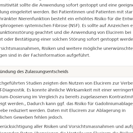
nsitivität sollte die Anwendung sofort gestoppt und eine geeign
ung eingeleitet werden. Bei Patientinnen und Patienten mit star
hränkter Nierenfunktion besteht ein erhöhtes Risiko für die Ent
ephrogenen systemischen Fibrose (NSF). Es sollte auf Anzeichen e
unktionsstörung geachtet und die Anwendung von Elucirem bei
t oder Bestätigung einer solchen Störung sofort gestoppt werde
rsichtsmassnahmen, Risiken und weitere mögliche unerwünschte
en sind in der Fachinformation aufgeführt.
ündung des Zulassungsentscheids
chgeführten Studien zeigten den Nutzen von Elucirem zur Verbe
-Diagnostik. Es konnte ähnliche Wirksamkeit mit einer verringer
ium-Dosierung im Vergleich zu bereits zugelassenen Kontrastmi
igt werden., Dadurch kann ggf. das Risiko für Gadoliniumablag
be reduziert werden. Daten mit Elucirem zur Ablagerung in
ichen Geweben fehlen jedoch.
erücksichtigung aller Risiken und Vorsichtsmassnahmen und auf