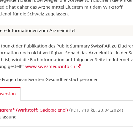
liegenden Daten überwiegen die Vorteile von Elucirem die Risiken
dic hat daher das Arzneimittel Elucirem mit dem Wirkstoff
lenol für die Schweiz zugelassen.
ere Informationen zum Arzneimittel
tpunkt der Publikation des Public Summary SwissPAR zu Elucirem
ormation noch nicht verfügbar. Sobald das Arzneimittel in der S
ich ist, wird die Fachinformation auf folgender Seite im Internet 
ng gestellt:
www.swissmedicinfo.ch
 Fragen beantworten Gesundheitsfachpersonen.
version
ucirem® (Wirkstoff: Gadopiclenol)
(PDF, 719 kB, 23.04.2024)
ulassung