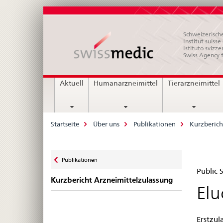
Schweizerische
Institut suiss
Istituto svizze
Swiss Agency 
Hauptnavigation
Aktuell
Humanarzneimittel
Tierarzneimittel
Breadcrumb
Startseite
Über uns
Publikationen
Kurzberich
Zurück
Publikationen
Pub
zu
Public
Kurzbericht Arzneimittelzulassung
Su
Elu
Swi
Erstzul