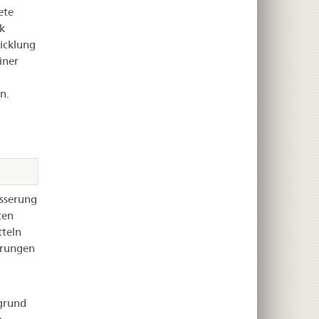
ete
k
wicklung
iner
n.
sserung
ten
tteln
erungen
grund