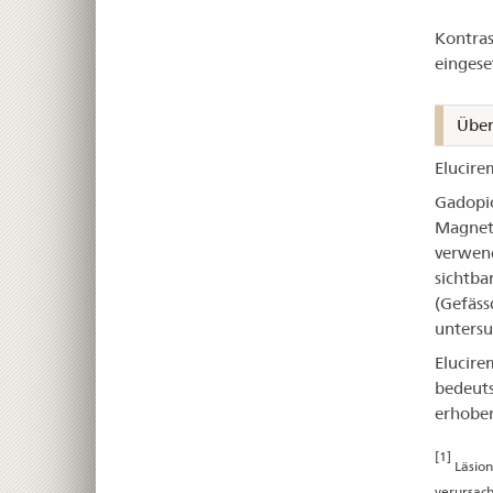
–
Kontras
Elu
eingese
Über
Elucire
Gadopic
Magnetr
verwend
sichtba
(Gefäss
untersu
Elucire
bedeuts
erhobe
[1]
Läsion
verursach