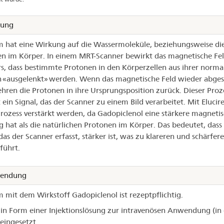
kung
m hat eine Wirkung auf die Wassermoleküle, beziehungsweise di
n im Körper. In einem MRT-Scanner bewirkt das magnetische Fel
s, dass bestimmte Protonen in den Körperzellen aus ihrer norma
n «ausgelenkt» werden. Wenn das magnetische Feld wieder abges
ehren die Protonen in ihre Ursprungsposition zurück. Dieser Proz
 ein Signal, das der Scanner zu einem Bild verarbeitet. Mit Eluci
Prozess verstärkt werden, da Gadopiclenol eine stärkere magneti
 hat als die natürlichen Protonen im Körper. Das bedeutet, dass
 das der Scanner erfasst, stärker ist, was zu klareren und schärfer
führt.
endung
m mit dem Wirkstoff Gadopiclenol ist rezeptpflichtig.
 in Form einer Injektionslösung zur intravenösen Anwendung (in 
eingesetzt.