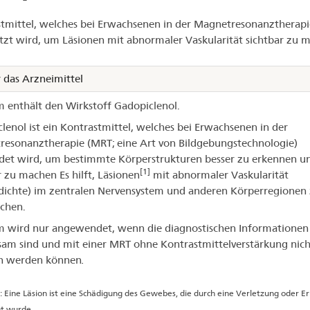
tmittel, welches bei Erwachsenen in der Magnetresonanztherapi
cirem®
tzt wird, um Läsionen mit abnormaler Vaskularität sichtbar zu 
 das Arzneimittel
m enthält den Wirkstoff Gadopiclenol.
lenol ist ein Kontrastmittel, welches bei Erwachsenen in der
esonanztherapie (MRT; eine Art von Bildgebungstechnologie)
et wird, um bestimmte Körperstrukturen besser zu erkennen u
[1]
r zu machen Es hilft, Läsionen
mit abnormaler Vaskularität
dichte) im zentralen Nervensystem und anderen Körperregionen
chen.
m wird nur angewendet, wenn die diagnostischen Informationen
am sind und mit einer MRT ohne Kontrastmittelverstärkung nich
n werden können
.
: Eine Läsion ist eine Schädigung des Gewebes, die durch eine Verletzung oder 
t wurde.