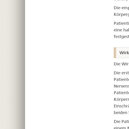
Die emp
Körperg
Patient
eine ha
festges
Wirk
Die Wir
Die ers
Patient
Nervens
Patient
Körperr
Einsch
beiden 
Die Pat
einem M