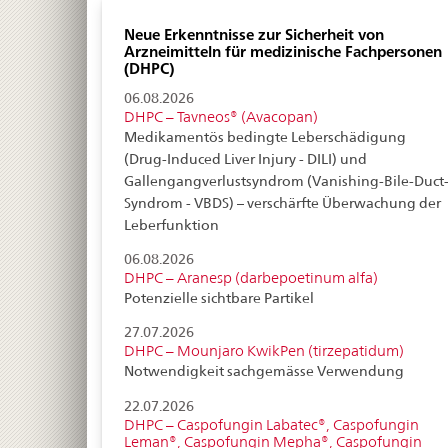
Neue Erkenntnisse zur Sicherheit von
Arzneimitteln für medizinische Fachpersonen
(DHPC)
06.08.2026
DHPC – Tavneos® (Avacopan)
Medikamentös bedingte Leberschädigung
(Drug-Induced Liver Injury - DILI) und
Gallengangverlustsyndrom (Vanishing-Bile-Duct
Syndrom - VBDS) – verschärfte Überwachung der
Leberfunktion
06.08.2026
DHPC – Aranesp (darbepoetinum alfa)
Potenzielle sichtbare Partikel
27.07.2026
DHPC – Mounjaro KwikPen (tirzepatidum)
Notwendigkeit sachgemässe Verwendung
22.07.2026
DHPC – Caspofungin Labatec®, Caspofungin
Leman®, Caspofungin Mepha®, Caspofungin