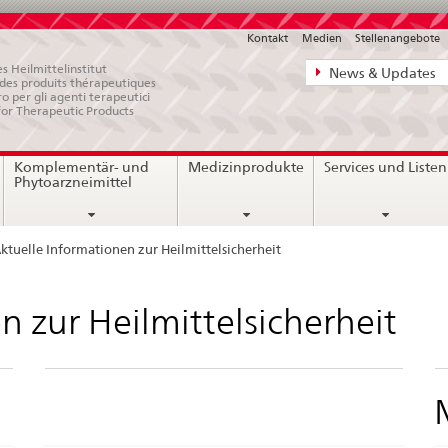
Kontakt
Medien
Stellenangebote
Direktnavigat
s Heilmittelinstitut
News & Updates
e des produits thérapeutiques
News,
ro per gli agenti terapeutici
for Therapeutic Products
Rechtsgrundl
Kontakt
Komplementär- und
Medizinprodukte
Services und Listen
Phytoarzneimittel
ktuelle Informationen zur Heilmittelsicherheit
n zur Heilmittelsicherheit