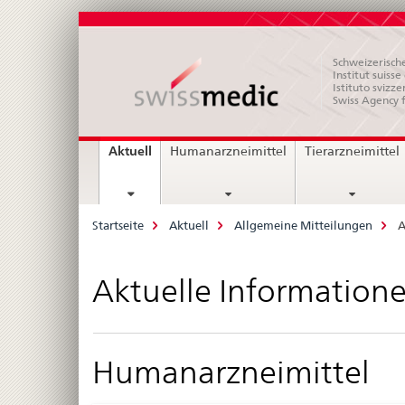
Schweizerische
Institut suiss
Istituto svizze
Swiss Agency 
Hauptnavigation
current
Aktuell
Humanarzneimittel
Tierarzneimittel
page
Breadcrumb
Startseite
Aktuell
Allgemeine Mitteilungen
A
Aktuelle Informatione
Humanarzneimittel