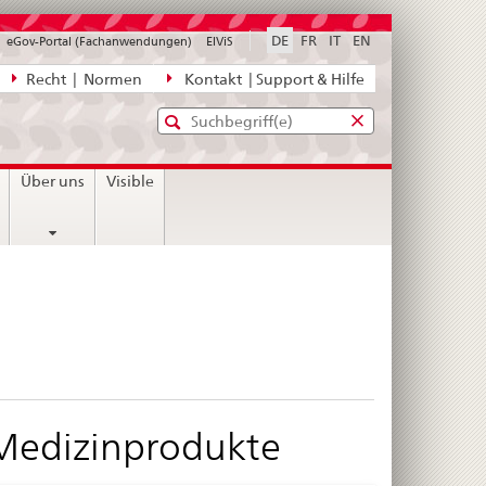
DE
FR
IT
EN
eGov-Portal (Fachanwendungen)
ElViS
ion
Recht | Normen
Kontakt | Support & Hilfe
Standard-
Eingabefenster
agen,
für
Suche
Eingabefenster
die
für
Über uns
Visible
Suche
die
Suche
Medizinprodukte