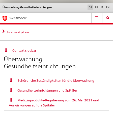
Überwachung Gesundheitseinrichtungen
Sprachwahl
Service
DE
FR
IT
EN
navigation
Direktnavigation
Hauptnavigation
News & Updates
Recht | Normen
Kontakt | Support & Hilfe
Swissmedic
News,
Rechtsgrundlagen,
Kontakt
Unternavigation
Context sidebar
Überwachung
Gesundheitseinrichtungen
Behördliche Zuständigkeiten für die Überwachung
Gesundheitseinrichtungen und Spitäler
Medizinprodukte-Regulierung vom 26. Mai 2021 und
Auswirkungen auf die Spitäler