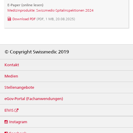
E-Paper (online lesen)
Medizinprodukte: Swissmedic-Spitalinspektionen 2024
Download PDF
(PDF, 1 MB, 20.08.2025)
Footer
© Copyright Swissmedic 2019
Kontakt
Medien
Stellenangebote
eGov-Portal (Fachanwendungen)
ElViS
Social
Instagram
media
links