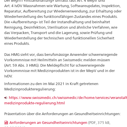
Der Begriff «Instandhaltung» umfasst laut Art. 4 MepV und
Art. 4 IvDV Massnahmen wie Wartung, Softwareupdates, Inspektion,
Reparatur, Aufbereitung zur Wiederverwendung, zur Erhaltung oder
Wiederherstellung des funktionsfähigen Zustandes eines Produkts.
Die «Aufbereitung» ist Teil der Instandhaltung und beinhaltet
Reinigung, Desinfektion, Sterilisation und ähnliche Verfahren, wie
das Verpacken, Transport und die Lagerung, sowie Prüfung und
Wiederherstellung der technischen und funktionellen Sicherheit
eines Produkts.
Das HMG sieht vor, dass berufsmässige Anwender schwerwiegende
Vorkommnisse mit Heilmitteln an Swissmedic melden müssen
(Art. 59 Abs. 3 HMG). Die Meldepflicht für schwerwiegende
Vorkommnisse mit Medizinprodukten ist in der MepV und in der
IvDV.
Informationen zu den im Mai 2021 in Kraft getretenen
Medizinprodukteregulierung:
https://www.swissmedic.ch/swissmedic/de/home/services/veranstal
medizinprodukte-regulierung.html
Präsentation über die Anforderungen an Gesundheitseinrichtungen:
Anforderungen an Gesundheitseinrichtungen
(PDF, 375 kB,