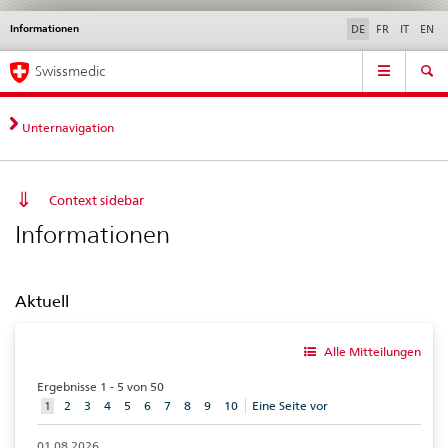
Informationen
Sprachwahl
Service
DE
FR
IT
EN
navigation
Direktnavigation
Hauptnavigation
News & Updates
Recht | Normen
Kontakt | Support & Hilfe
Swissmedic
News,
Rechtsgrundlagen,
Kontakt
Unternavigation
Context sidebar
Informationen
Aktuell
Alle Mitteilungen
Ergebnisse 1 - 5 von 50
aktuelles
1
2
3
4
5
6
7
8
9
10
Eine Seite vor
Element
01.08.2026