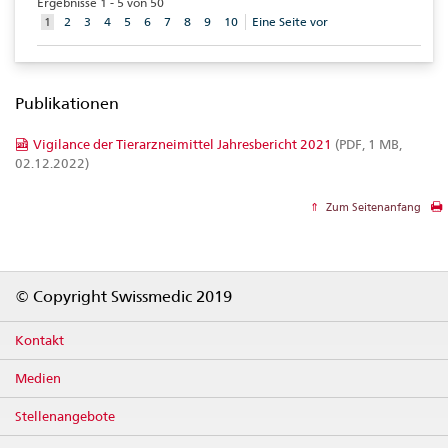
Ergebnisse 1 - 5 von 50
aktuelles
1
2
3
4
5
6
7
8
9
10
Eine Seite vor
Element
Publikationen
Vigilance der Tierarzneimittel Jahresbericht 2021
(PDF, 1 MB,
02.12.2022)
Zum Seitenanfang
Footer
© Copyright Swissmedic 2019
Kontakt
Medien
Stellenangebote