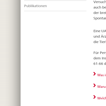
Versuch
Publikationen
auch be
der bre
Spontan
Eine UA
und Ärz
die Tie
Für Per
dem Ins
61-66 d
Was i
Warum
Welch