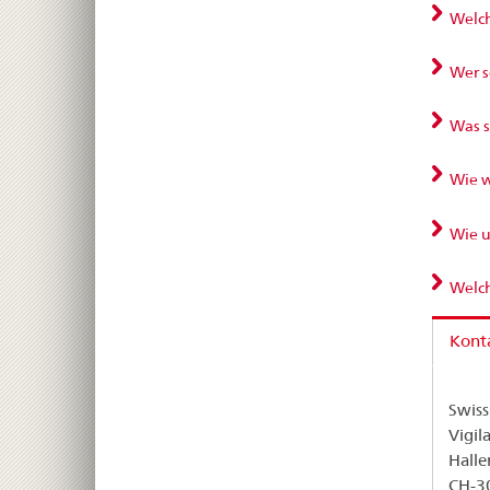
Welch
Wer s
Was s
Wie w
Wie u
Welch
Kont
Swis
Vigil
Halle
CH-3