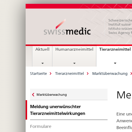
Schweizerische
Institut suiss
Istituto svizze
Swiss Agency 
Hauptnavigation
Tierarzneimittel
Aktuell
Humanarzneimittel
Breadcrumb
Startseite
Tierarzneimittel
Marktüberwachung
Zurück
Mel
Marktüberwachung
zu
Meldung unerwünschter
Tierarzneimittelwirkungen
Eine un
Anwendu
Formulare
Beeinfl