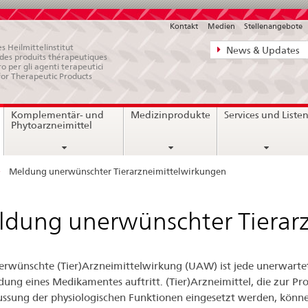
Kontakt
Medien
Stellenangebote
Direktnavigat
s Heilmittelinstitut
News & Updates
e des produits thérapeutiques
News,
ro per gli agenti terapeutici
for Therapeutic Products
Rechtsgrundl
Kontakt
current
Komplementär- und
Medizinprodukte
Services und Liste
page
Phytoarzneimittel
Meldung unerwünschter Tierarzneimittelwirkungen
dung unerwünschter Tierar
erwünschte (Tier)Arzneimittelwirkung (UAW) ist jede unerwartete
ng eines Medikamentes auftritt. (Tier)Arzneimittel, die zur P
ussung der physiologischen Funktionen eingesetzt werden, könne