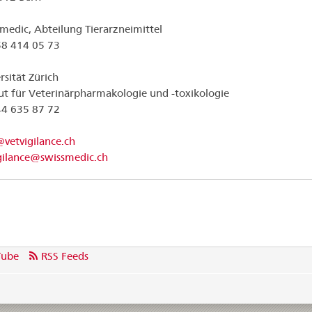
medic, Abteilung Tierarzneimittel
58 414 05 73
rsität Zürich
tut für Veterinärpharmakologie und -toxikologie
44 635 87 72
etvigilance.ch
gilance@swissmedic.ch
Tube
RSS Feeds