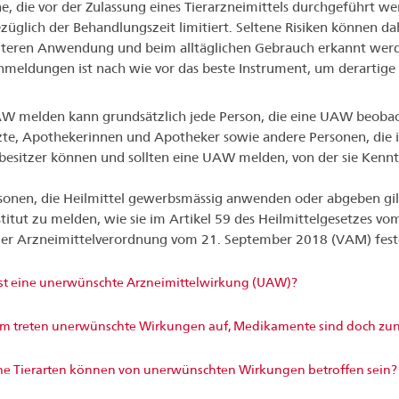
e, die vor der Zulassung eines Tierarzneimittels durchgeführt we
züglich der Behandlungszeit limitiert. Seltene Risiken können 
iteren Anwendung und beim alltäglichen Gebrauch erkannt werd
meldungen ist nach wie vor das beste Instrument, um derartige P
W melden kann grundsätzlich jede Person, die eine UAW beobacht
te, Apothekerinnen und Apotheker sowie andere Personen, die in
rbesitzer können und sollten eine UAW melden, von der sie Kennt
sonen, die Heilmittel gewerbsmässig anwenden oder abgeben gi
titut zu melden, wie sie im Artikel 59 des Heilmittelgesetzes 
er Arzneimittelverordnung vom 21. September 2018 (VAM) fest
st eine unerwünschte Arzneimittelwirkung (UAW)?
 treten unerwünschte Wirkungen auf, Medikamente sind doch zunä
e Tierarten können von unerwünschten Wirkungen betroffen sein?