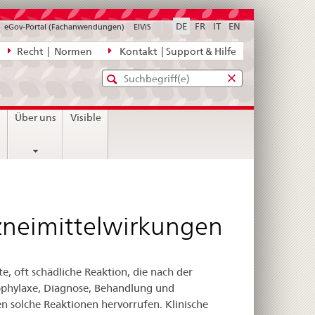
DE
FR
IT
EN
eGov-Portal (Fachanwendungen)
ElViS
ion
Recht | Normen
Kontakt | Support & Hilfe
Standard-
Eingabefenster
agen,
für
Suche
Eingabefenster
die
für
n
Über uns
Visible
Suche
die
Suche
zneimittelwirkungen
, oft schädliche Reaktion, die nach der
rophylaxe, Diagnose, Behandlung und
n solche Reaktionen hervorrufen. Klinische