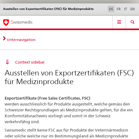
Ausstellen von Exportzertifikaten (FSC) für Medizinprodukte
Sprachwahl
Service
DE
FR
IT
EN
navigation
Direktnavigation
Hauptnavigation
News & Updates
Recht | Normen
Kontakt | Support & Hilfe
Swissmedic
News,
Rechtsgrundlagen,
Kontakt
Unternavigation
Context sidebar
Ausstellen von Exportzertifikaten (FSC)
für Medizinprodukte
Exportzertifikate (Free Sales Certificates, FSC)
werden ausschliesslich für Produkte ausgestellt, welche gemäss den
Schweizer Rechtsgrundlagen als Medizinprodukte gelten, für die ein
Konformitätsnachweis vorliegt und somit in der Schweiz
verkehrsfähig sind.
Swissmedic stellt keine FSC aus für Produkte der Veterinärmedizin
oder solche welche nur im Bestimmungsland als Medizinprodukte