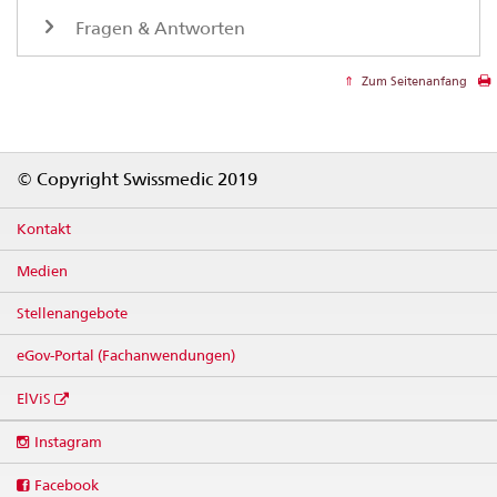
Fragen & Antworten
Zum Seitenanfang
Footer
© Copyright Swissmedic 2019
Kontakt
Medien
Stellenangebote
eGov-Portal (Fachanwendungen)
ElViS
Social
Instagram
media
links
Facebook