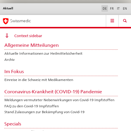
Aktuell
Sprachwahl
Service
DE
FR
IT
EN
navigation
Direktnavigation
Hauptnavigation
News & Updates
Recht | Normen
Kontakt | Support & Hilfe
Swissmedic
News,
Rechtsgrundlagen,
Kontakt
Context sidebar
Allgemeine Mitteilungen
Aktuelle Informationen zur Heilmittelsicherheit
Archiv
Im Fokus
Einreise in die Schweiz mit Medikamenten
Coronavirus-Krankheit (COVID-19) Pandemie
Meldungen vermuteter Nebenwirkungen von Covid-19 Impfstoffen
FAQ zu den Covid-19 Impfstoffen
Stand Zulassungen zur Bekämpfung von Covid-19
Specials