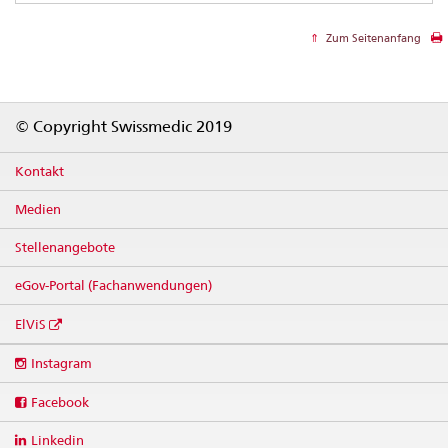
Zum Seitenanfang
Footer
© Copyright Swissmedic 2019
Kontakt
Medien
Stellenangebote
eGov-Portal (Fachanwendungen)
ElViS
Social
Instagram
media
links
Facebook
Linkedin