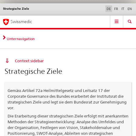
Strategische Ziele
Sprachwahl
Service
DE
FR
IT
EN
navigation
Direktnavigation
Hauptnavigation
News & Updates
Recht | Normen
Kontakt | Support & Hilfe
Swissmedic
News,
Rechtsgrundlagen,
Kontakt
Unternavigation
Context sidebar
Strategische Ziele
Gemäss Artikel 72a Heilmittelgesetz und Leitsatz 17 der
Corporate Governance des Bundes erarbeitet der Institutsrat die
strategischen Ziele und legt sie dem Bundesrat zur Genehmigung
vor.
Die Erarbeitung dieser strategischen Ziele erfolgt mit anerkannten
Methoden der Strategieentwicklung: Analyse des Umfeldes und
der Organisation, Festlegen von Vision, Stakeholdervalue und
Positionierung, SWOT-Analyse, Ableiten von strategischen