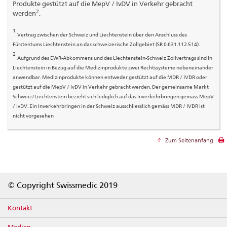
Produkte gestützt auf die MepV / IvDV in Verkehr gebracht
2
werden
.
1
Vertrag zwischen der Schweiz und Liechtenstein über den Anschluss des
Fürstentums Liechtenstein an das schweizerische Zollgebiet (SR 0.631.112.514).
2
Aufgrund des EWR-Abkommens und des Liechtenstein-Schweiz Zollvertrags sind in
Liechtenstein in Bezug auf die Medizinprodukte zwei Rechtssysteme nebeneinander
anwendbar. Medizinprodukte können entweder gestützt auf die MDR / IVDR oder
gestützt auf die MepV / IvDV in Verkehr gebracht werden. Der gemeinsame Markt
Schweiz/Liechtenstein bezieht sich lediglich auf das Inverkehrbringen gemäss MepV
/ IvDV. Ein Inverkehrbringen in der Schweiz ausschliesslich gemäss MDR / IVDR ist
nicht vorgesehen
Zum Seitenanfang
Footer
© Copyright Swissmedic 2019
Kontakt