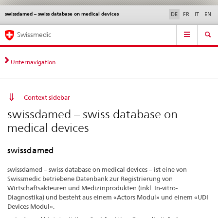
swissdamed – swiss database on medical devices
Sprachwahl
Service
DE
FR
IT
EN
navigation
Direktnavigation
Hauptnavigation
News & Updates
Recht | Normen
Kontakt | Support & Hilfe
Swissmedic
News,
Rechtsgrundlagen,
Kontakt
Unternavigation
Context sidebar
swissdamed – swiss database on
medical devices
swissdamed
swissdamed – swiss database on medical devices – ist eine von
Swissmedic betriebene Datenbank zur Registrierung von
Wirtschaftsakteuren und Medizinprodukten (inkl. In-vitro-
Diagnostika) und besteht aus einem «Actors Modul» und einem «UDI
Devices Modul».