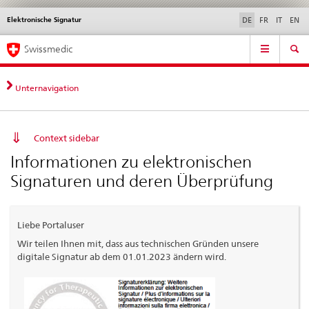
Elektronische Signatur
Sprachwahl
Service
DE
FR
IT
EN
navigation
Direktnavigation
Hauptnavigation
News & Updates
Recht | Normen
Kontakt | Support & Hilfe
Swissmedic
News,
Rechtsgrundlagen,
Kontakt
Unternavigation
Context sidebar
Informationen zu elektronischen
Signaturen und deren Überprüfung
Liebe Portaluser
Wir teilen Ihnen mit, dass aus technischen Gründen unsere
digitale Signatur ab dem 01.01.2023 ändern wird.