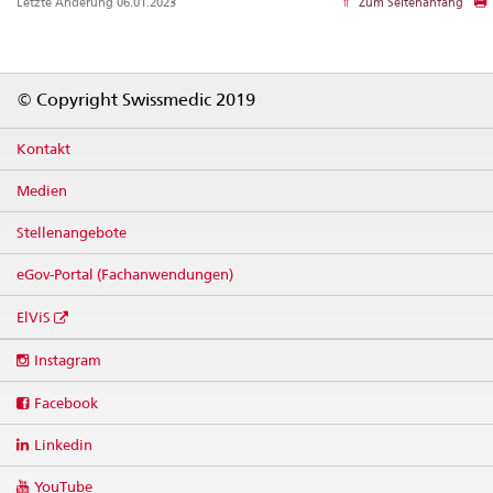
Letzte Änderung 06.01.2023
Zum Seitenanfang
Footer
© Copyright Swissmedic 2019
Kontakt
Medien
Stellenangebote
eGov-Portal (Fachanwendungen)
ElViS
Social
Instagram
media
links
Facebook
Linkedin
YouTube