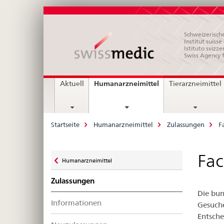
Schweizerische
Institut suiss
Istituto svizze
Swiss Agency 
Hauptnavigation
current
Humanarzneimittel
Aktuell
Tierarzneimittel
page
Breadcrumb
Startseite
Humanarzneimittel
Zulassungen
F
Zurück
Fac
Humanarzneimittel
zu
Zulassungen
Die bun
Informationen
Gesuche
Entsche