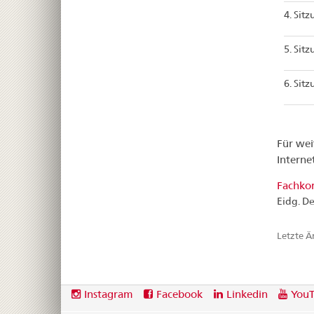
4. Sit
5. Sit
6. Sit
Für wei
Interne
Fachko
Eidg. D
Letzte 
Footer
Social
Instagram
Facebook
Linkedin
You
media