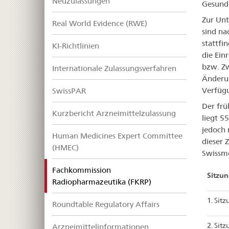
Neuzulassungen
Gesundh
Zur Unt
Real World Evidence (RWE)
sind na
stattfi
KI-Richtlinien
die Ein
bzw. Zw
Internationale Zulassungsverfahren
Änderun
Verfügu
SwissPAR
Der frü
Kurzbericht Arzneimittelzulassung
liegt 5
jedoch 
Human Medicines Expert Committee
dieser 
(HMEC)
Swissme
Fachkommission
Sitzu
selected
Radiopharmazeutika (FKRP)
1. Sit
Roundtable Regulatory Affairs
2. Sit
Arzneimittelinformationen