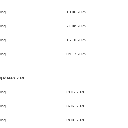
zung
19.06.2025
zung
21.08.2025
zung
16.10.2025
zung
04.12.2025
ngsdaten 2026
zung
19.02.2026
zung
16.04.2026
zung
18.06.2026