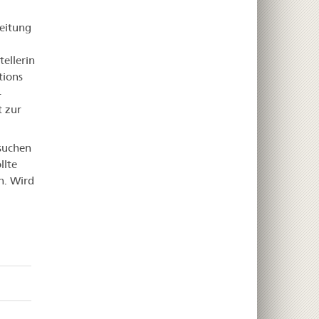
eitung
ellerin
tions
-
t zur
suchen
llte
n. Wird