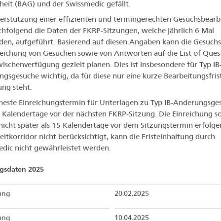
eit (BAG) und der Swissmedic gefällt.
erstützung einer effizienten und termingerechten Gesuchsbearb
chfolgend die Daten der FKRP-Sitzungen, welche jährlich 6 Mal
nden, aufgeführt. Basierend auf diesen Angaben kann die Gesuchst
reichung von Gesuchen sowie von Antworten auf die List of Ques
ischenverfügung gezielt planen. Dies ist insbesondere für Typ IB
gsgesuche wichtig, da für diese nur eine kurze Bearbeitungsfris
ng steht.
heste Einreichungstermin für Unterlagen zu Typ IB-Änderungsge
5 Kalendertage vor der nächsten FKRP-Sitzung. Die Einreichung so
nicht später als 15 Kalendertage vor dem Sitzungstermin erfolge
Zeitkorridor nicht berücksichtigt, kann die Fristeinhaltung durch
dic nicht gewährleistet werden.
ngsdaten 2025
zung
20.02.2025
zung
10.04.2025