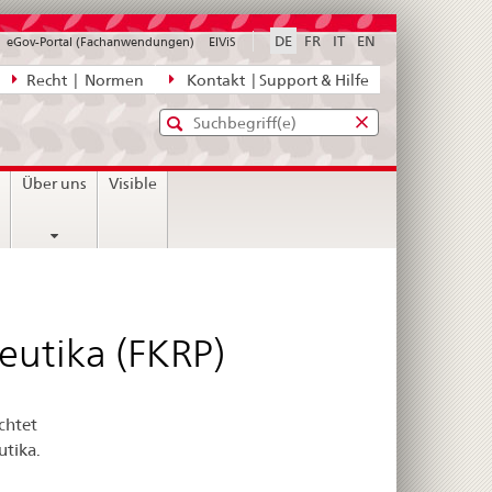
DE
FR
IT
EN
eGov-Portal (Fachanwendungen)
ElViS
ion
Recht | Normen
Kontakt | Support & Hilfe
Standard-
Eingabefenster
agen,
für
Suche
Eingabefenster
die
für
n
Über uns
Visible
Suche
die
Suche
utika (FKRP)
chtet
tika.