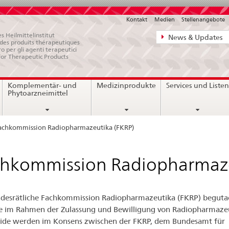
Kontakt
Medien
Stellenangebote
Direktnavigat
s Heilmittelinstitut
News & Updates
e des produits thérapeutiques
News,
ro per gli agenti terapeutici
for Therapeutic Products
Rechtsgrundl
Kontakt
Komplementär- und
Medizinprodukte
Services und Liste
Phytoarzneimittel
achkommission Radiopharmazeutika (FKRP)
hkommission Radiopharmaze
desrätliche Fachkommission Radiopharmazeutika (FKRP) beguta
 im Rahmen der Zulassung und Bewilligung von Radiopharmazeu
ide werden im Konsens zwischen der FKRP, dem Bundesamt für