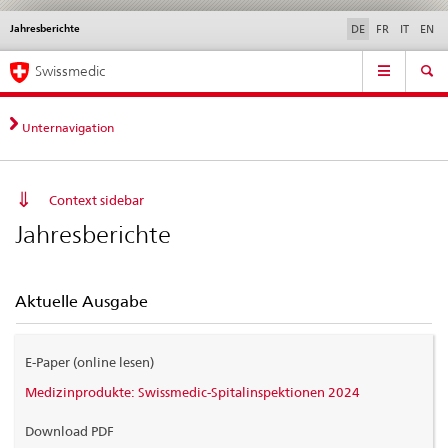
Jahresberichte
Sprachwahl
Service
DE
FR
IT
EN
navigation
Direktnavigation
Hauptnavigation
News & Updates
Recht | Normen
Kontakt | Support & Hilfe
Swissmedic
News,
Rechtsgrundlagen,
Kontakt
Unternavigation
Context sidebar
Jahresberichte
Aktuelle Ausgabe
E-Paper (online lesen)
Medizinprodukte: Swissmedic-Spitalinspektionen 2024
Download PDF