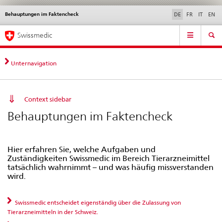
Behauptungen im Faktencheck
Sprachwahl
Service
DE
FR
IT
EN
navigation
Direktnavigation
Hauptnavigation
News & Updates
Recht | Normen
Kontakt | Support & Hilfe
Swissmedic
News,
Rechtsgrundlagen,
Kontakt
Unternavigation
Context sidebar
Behauptungen im Faktencheck
Hier erfahren Sie, welche Aufgaben und
Zuständigkeiten Swissmedic im Bereich Tierarzneimittel
tatsächlich wahrnimmt – und was häufig missverstanden
wird.
Swissmedic entscheidet eigenständig über die Zulassung von
Tierarzneimitteln in der Schweiz.