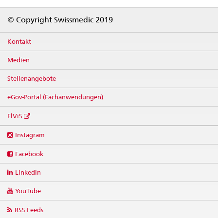
Footer
© Copyright Swissmedic 2019
Kontakt
Medien
Stellenangebote
eGov-Portal (Fachanwendungen)
ElViS
Social
Instagram
media
links
Facebook
Linkedin
YouTube
RSS Feeds