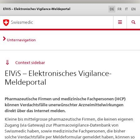
ElViS – Elektronisches Vigilance-Meldeportal
Sprachwahl
Service
DE
FR
IT
EN
navigation
Direktnavigation
Hauptnavigation
News & Updates
Recht | Normen
Kontakt | Support & Hilfe
Swissmedic
News,
Rechtsgrundlagen,
Kontakt
Unternavigation
Context sidebar
ElViS – Elektronisches Vigilance-
Meldeportal
Pharmazeutische Firmen und medizinische Fachpersonen (HCP)
können Verdachtsfälle unerwünschter Arzneimittelwirkungen
direkt über das Internet melden.
Kleine bis mittelgrosse pharmazeutische Firmen, die keinen eigenen
Zugang (via Gateway) zur Pharmacovigilance-Datenbank von
Swissmedic haben, sowie medizinische Fachpersonen, die bisher
solche Verdachtsfälle per Meldeformular gemeldet haben, können so