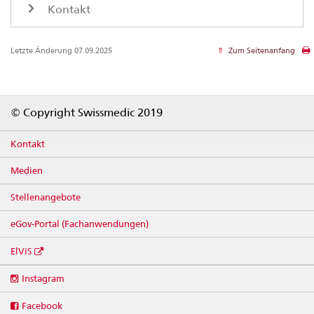
Kontakt
Letzte Änderung 07.09.2025
Zum Seitenanfang
Footer
© Copyright Swissmedic 2019
Kontakt
Medien
Stellenangebote
eGov-Portal (Fachanwendungen)
ElViS
Social
Instagram
media
links
Facebook