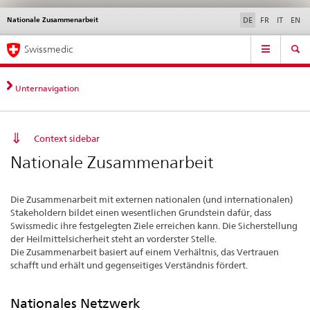
Nationale Zusammenarbeit
Sprachwahl
Service
DE
FR
IT
EN
navigation
Direktnavigation
Hauptnavigation
News & Updates
Recht | Normen
Kontakt | Support & Hilfe
Swissmedic
News,
Rechtsgrundlagen,
Kontakt
Unternavigation
Context sidebar
Nationale Zusammenarbeit
Die Zusammenarbeit mit externen nationalen (und internationalen)
Stakeholdern bildet einen wesentlichen Grundstein dafür, dass
Swissmedic ihre festgelegten Ziele erreichen kann. Die Sicherstellung
der Heilmittelsicherheit steht an vorderster Stelle.
Die Zusammenarbeit basiert auf einem Verhältnis, das Vertrauen
schafft und erhält und gegenseitiges Verständnis fördert.
Nationales Netzwerk