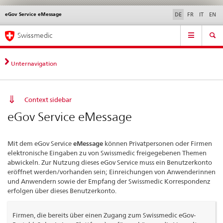
eGov Service eMessage
Sprachwahl
Service
DE
FR
IT
EN
navigation
Direktnavigation
Hauptnavigation
News & Updates
Recht | Normen
Kontakt | Support & Hilfe
Swissmedic
News,
Rechtsgrundlagen,
Kontakt
Unternavigation
Context sidebar
eGov Service eMessage
Mit dem eGov Service
eMessage
können Privatpersonen oder Firmen
elektronische Eingaben zu von Swissmedic freigegebenen Themen
abwickeln. Zur Nutzung dieses eGov Service muss ein Benutzerkonto
eröffnet werden/vorhanden sein; Einreichungen von Anwenderinnen
und Anwendern sowie der Empfang der Swissmedic Korrespondenz
erfolgen über dieses Benutzerkonto.
Firmen, die bereits über einen Zugang zum Swissmedic eGov-