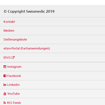
Footer
© Copyright Swissmedic 2019
Kontakt
Medien
Stellenangebote
eGov-Portal (Fachanwendungen)
ElViS
Social
Instagram
media
links
Facebook
Linkedin
YouTube
RSS Feeds