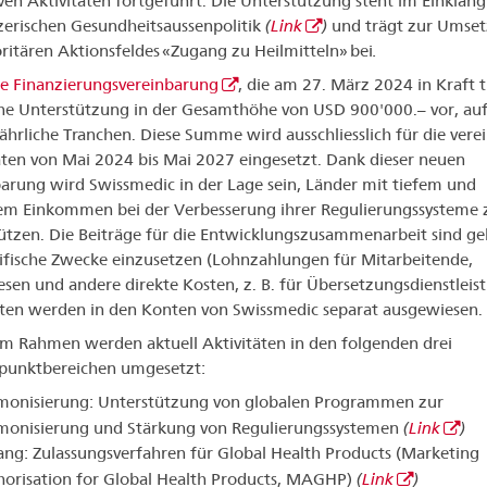
ven Aktivitäten fortgeführt. Die Unterstützung steht im Einklang
erischen Gesundheitsaussenpolitik
(
Link
)
und trägt zur Umse
oritären Aktionsfeldes «Zugang zu Heilmitteln» bei
.
e Finanzierungsvereinbarung
, die am 27. März 2024 in Kraft t
ine Unterstützung in der Gesamthöhe von USD 900'000.– vor, auf
 jährliche Tranchen. Diese Summe wird ausschliesslich für die vere
äten von Mai 2024 bis Mai 2027 eingesetzt. Dank dieser neuen
arung wird Swissmedic in der Lage sein, Länder mit tiefem und
em Einkommen bei der Verbesserung ihrer Regulierungssysteme 
ützen. Die Beiträge für die Entwicklungszusammenarbeit sind g
ifische Zwecke einzusetzen (Lohnzahlungen für Mitarbeitende,
esen und andere direkte Kosten, z. B. für Übersetzungsdienstleis
ten werden in den Konten von Swissmedic separat ausgewiesen.
em Rahmen werden aktuell Aktivitäten in den folgenden drei
punktbereichen umgesetzt:
monisierung: Unterstützung von globalen Programmen zur
monisierung und Stärkung von Regulierungssystemen
(
Link
)
ng: Zulassungsverfahren für Global Health Products (Marketing
orisation for Global Health Products, MAGHP)
(
Link
)