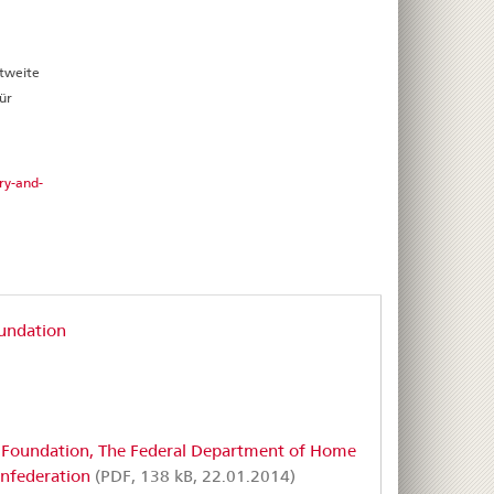
ltweite
ür
ry-and-
oundation
 Foundation, The Federal Department of Home
onfederation
(PDF, 138 kB, 22.01.2014)