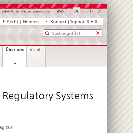
DE
FR
IT
EN
eGov-Portal (Fachanwendungen)
ElViS
ion
Recht | Normen
Kontakt | Support & Hilfe
Standard-
Eingabefenster
agen,
für
Suche
Eingabefenster
die
für
current
Über uns
Visible
Suche
die
page
Suche
 Regulatory Systems
ag zur