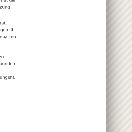
 mit der
tzung
rat,
geteilt
inbarten
zu
ebunden
tungen).