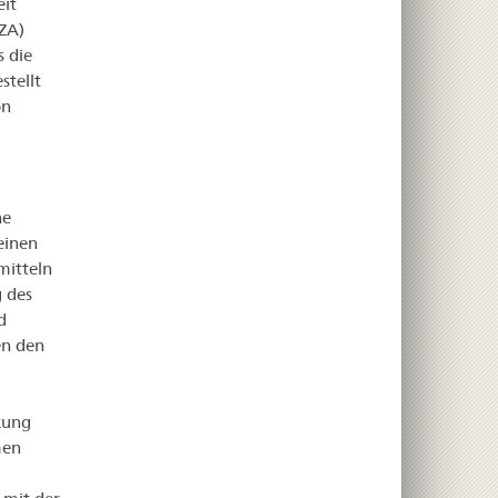
it
ZA)
 die
stellt
on
ne
einen
mitteln
 des
d
en den
kung
men