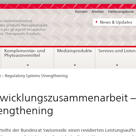
Kontakt
Medien
Stellenangebote
Direktnavigat
s Heilmittelinstitut
News & Updates
e des produits thérapeutiques
News,
ro per gli agenti terapeutici
for Therapeutic Products
Rechtsgrundl
Kontakt
Komplementär- und
Medizinprodukte
Services und Listen
Phytoarzneimittel
– Regulatory Systems Strengthening
wicklungszusammenarbeit –
engthening
teilte der Bundesrat Swissmedic einen revidierten Leistungsauftr