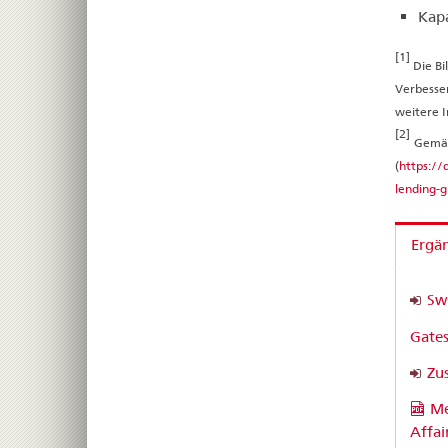
Kap
[1]
Die Bi
Verbesse
weitere 
[2]
Gemäs
(
https://
lending-g
Ergä
Swi
Gates
Zu
Me
Affai