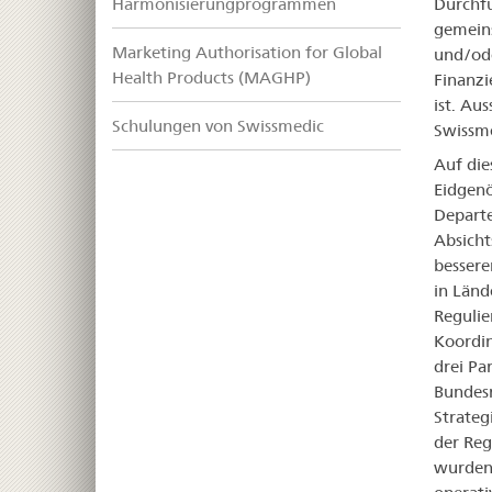
Harmonisierungprogrammen
Durchfü
gemeins
Marketing Authorisation for Global
und/ode
Health Products (MAGHP)
Finanzi
ist. Au
Schulungen von Swissmedic
Swissme
Auf die
Eidgenö
Departe
Absich
bessere
in Län
Regulie
Koordin
drei Pa
Bundesr
Strateg
der Reg
wurden 