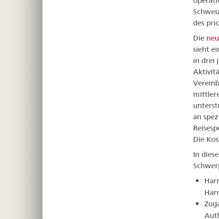
operati
Schweiz
des pri
Die
neu
sieht e
in drei
Aktivit
Vereinb
mittler
unterst
an spez
Reisesp
Die Kos
In dies
Schwer
Har
Har
Zuga
Auth