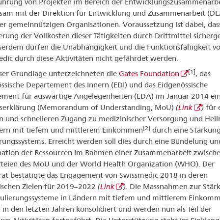
hrung von Projekten im Bereich der Entwicklungszusammenarbe
am mit der Direktion für Entwicklung und Zusammenarbeit (DE
r gemeinnützigen Organisationen. Voraussetzung ist dabei, dass
erung der Vollkosten dieser Tätigkeiten durch Drittmittel sicherge
sserdem dürfen die Unabhängigkeit und die Funktionsfähigkeit v
dic durch diese Aktivitäten nicht gefährdet werden.
[1]
ser Grundlage unterzeichneten die
Gates Foundation
, das
ssische Departement des Innern (EDI) und das Eidgenössische
ment für auswärtige Angelegenheiten (EDA) im Januar 2014 ei
tserklärung (Memorandum of Understanding, MoU)
(
Link
)
für 
n und schnelleren Zugang zu medizinischer Versorgung und Heil
[2]
dern mit tiefem und mittlerem Einkommen
durch eine Stärkung
rungssystems. Erreicht werden soll dies durch eine Bündelung un
ation der Ressourcen im Rahmen einer Zusammenarbeit zwisch
rteien des MoU und der World Health Organization (WHO). Der
at bestätigte das Engagement von Swissmedic 2018 in deren
ischen Zielen für 2019–2022
(
Link
)
. Die Massnahmen zur Stär
ulierungssysteme in Ländern mit tiefem und mittlerem Einkom
in den letzten Jahren konsolidiert und werden nun als Teil der