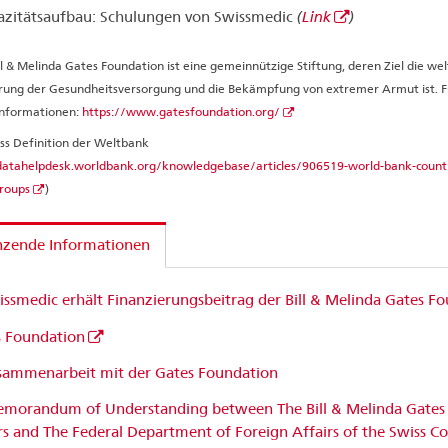
azitätsaufbau: Schulungen von Swissmedic
(
Link
)
ll & Melinda Gates Foundation ist eine gemeinnützige Stiftung, deren Ziel die we
rung der Gesundheitsversorgung und die Bekämpfung von extremer Armut ist. F
Informationen:
https://www.gatesfoundation.org/
s Definition der Weltbank
datahelpdesk.worldbank.org/knowledgebase/articles/906519-world-bank-count
roups
)
nzende Informationen
ssmedic erhält Finanzierungsbeitrag der Bill & Melinda Gates F
 Foundation
sammenarbeit mit der Gates Foundation
morandum of Understanding between The Bill & Melinda Gates
rs and The Federal Department of Foreign Affairs of the Swiss C