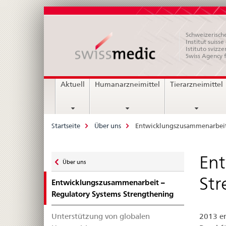
Schweizerische
Institut suiss
Istituto svizze
Swiss Agency 
Hauptnavigation
Aktuell
Humanarzneimittel
Tierarzneimittel
Breadcrumb
Startseite
Über uns
Entwicklungszusammenarbeit 
Zurück
Ent
Über uns
zu
Str
Entwicklungszusammenarbeit –
Regulatory Systems Strengthening
Unterstützung von globalen
2013 er