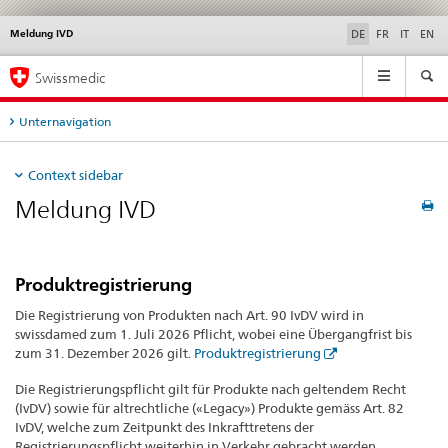
Meldung IVD
Sprachwahl
Service
DE
FR
IT
EN
navigation
Hauptnavigation
Swissmedic
Unternavigation
Context sidebar
Meldung IVD
Produktregistrierung
Die Registrierung von Produkten nach Art. 90 IvDV wird in
swissdamed zum 1. Juli 2026 Pflicht, wobei eine Übergangfrist bis
zum 31. Dezember 2026 gilt.
Produktregistrierung
Die Registrierungspflicht gilt für Produkte nach geltendem Recht
(IvDV) sowie für altrechtliche («Legacy») Produkte gemäss Art. 82
IvDV, welche zum Zeitpunkt des Inkrafttretens der
Registrierungspflicht weiterhin in Verkehr gebracht werden.