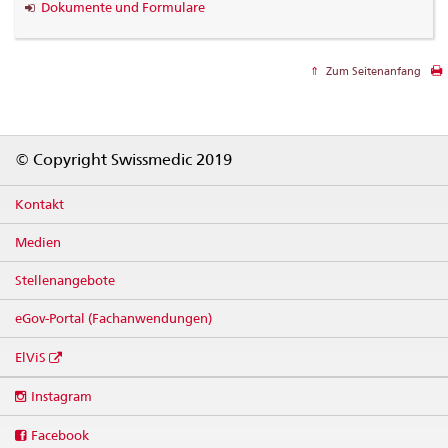
Dokumente und Formulare
Zum Seitenanfang
Footer
© Copyright Swissmedic 2019
Kontakt
Medien
Stellenangebote
eGov-Portal (Fachanwendungen)
ElViS
Social
Instagram
media
links
Facebook