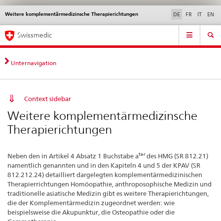
Weitere komplementärmedizinsche Therapierichtungen
Sprachwahl
Service
DE
FR
IT
EN
navigation
Direktnavigation
Hauptnavigation
News & Updates
Recht | Normen
Kontakt | Support & Hilfe
Swissmedic
News,
Rechtsgrundlagen,
Kontakt
Unternavigation
Context sidebar
Weitere komplementärmedizinsche
Therapierichtungen
ter
Neben den in Artikel 4 Absatz 1 Buchstabe a
des HMG (SR 812.21)
namentlich genannten und in den Kapiteln 4 und 5 der KPAV (SR
812.212.24) detailliert dargelegten komplementärmedizinischen
Therapierrichtungen Homöopathie, anthroposophische Medizin und
traditionelle asiatische Medizin gibt es weitere Therapierichtungen,
die der Komplementärmedizin zugeordnet werden: wie
beispielsweise die Akupunktur, die Osteopathie oder die