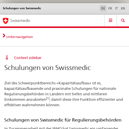
Schulungen von Swissmedic
Sprachwahl
Service
DE
FR
IT
EN
navigation
Direktnavigation
Hauptnavigation
News & Updates
Recht | Normen
Kontakt | Support & Hilfe
Swissmedic
News,
Rechtsgrundlagen,
Kontakt
Unternavigation
Context sidebar
Schulungen von Swissmedic
Ziel des Schwerpunktbereichs «Kapazitätsaufbau» ist es,
kapazitätsaufbauende und praxisnahe Schulungen für nationale
Regulierungsbehörden in Ländern mit tiefen und mittleren
[1]
Einkommen anzubieten
, damit diese ihre Funktion effizienter und
effektiver wahrnehmen können.
Schulungen von Swissmedic für Regulierungsbehörden
In Zusammenarbeit mit der WHO hat Swissmedic ein umfassendes