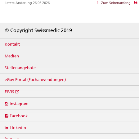
Letzte Änderung 26.06.2026
Zum Seitenanfang
Footer
© Copyright Swissmedic 2019
Kontakt
Medien
Stellenangebote
eGov-Portal (Fachanwendungen)
ElViS
Social
Instagram
media
links
Facebook
Linkedin