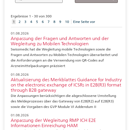
Ergebnisse 1 - 30 von 300
aktuelles
1
2
3
4
5
6
7
8
9
10
Eine Seite vor
Element
01.08.2026
Anpassung der Fragen und Antworten und der
Wegleitung zu Mobilen Technologien
Swissmedic hat die Wegleitung mobile Technologien sowie die
Fragen und Antworten zu Mobilen Technologien überarbeitet und
die Anforderungen an die Verwendung von QR-Codes auf
Arzneimittelpackungen präzisiert
01.08.2026
Aktualisierung des Merkblattes Guidance for Industry
on the electronic exchange of ICSRs in E2B(R3) format
through B2B gateway
Die Anpassungen berücksichtigen die abgeschlossene Umstellung
des Meldeprozesses über das Gateway von E2B(R2) auf E2B(R3)
sowie die Vorgaben des GVP Module VI Addendum II
01.08.2026
Anpassung der Wegleitung RMP ICH E2E
Informationen Einreichung HAM