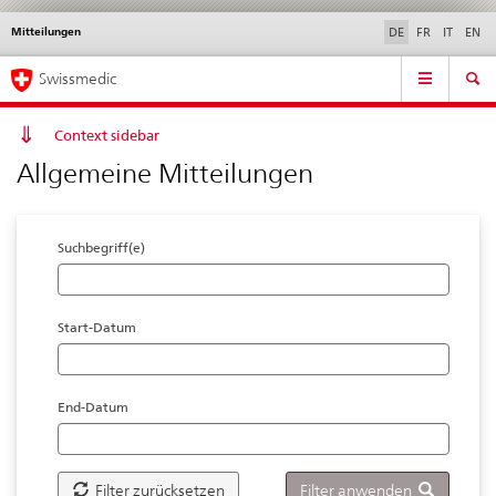
Mitteilungen
Sprachwahl
Service
DE
FR
IT
EN
navigation
Direktnavigation
Hauptnavigation
News & Updates
Recht | Normen
Kontakt | Support & Hilfe
Swissmedic
News,
Rechtsgrundlagen,
Kontakt
Context sidebar
Allgemeine Mitteilungen
Suchbegriff(e)
Start-Datum
End-Datum
Filter zurücksetzen
Filter anwenden