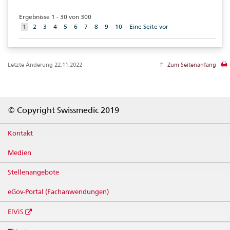
Ergebnisse 1 - 30 von 300
aktuelles
1
2
3
4
5
6
7
8
9
10
Eine Seite vor
Element
Letzte Änderung 22.11.2022
Zum Seitenanfang
Footer
© Copyright Swissmedic 2019
Kontakt
Medien
Stellenangebote
eGov-Portal (Fachanwendungen)
ElViS
Social