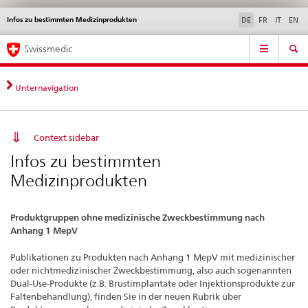
Infos zu bestimmten Medizinprodukten
Sprachwahl
Service
DE
FR
IT
EN
navigation
Direktnavigation
Hauptnavigation
News & Updates
Recht | Normen
Kontakt | Support & Hilfe
Swissmedic
News,
Rechtsgrundlagen,
Kontakt
Unternavigation
Context sidebar
Infos zu bestimmten
Medizinprodukten
Produktgruppen ohne medizinische Zweckbestimmung nach
Anhang 1 MepV
Publikationen zu Produkten nach Anhang 1 MepV mit medizinischer
oder nichtmedizinischer Zweckbestimmung, also auch sogenannten
Dual-Use-Produkte (z.B. Brustimplantate oder Injektionsprodukte zur
Faltenbehandlung), finden Sie in der neuen Rubrik über