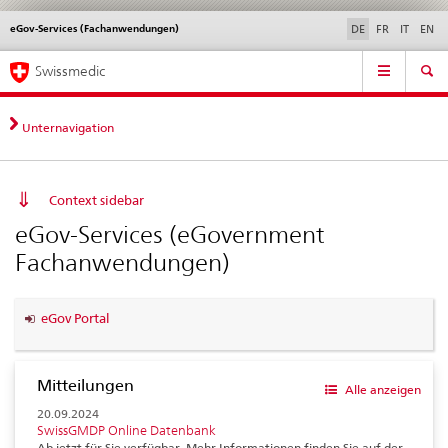
eGov-Services (Fachanwendungen)
Sprachwahl
Service
DE
FR
IT
EN
navigation
Direktnavigation
Hauptnavigation
News & Updates
Recht | Normen
Kontakt | Support & Hilfe
Swissmedic
News,
Rechtsgrundlagen,
Kontakt
Unternavigation
Context sidebar
eGov-Services (eGovernment
Fachanwendungen)
eGov Portal
Mitteilungen
Alle anzeigen
20.09.2024
SwissGMDP Online Datenbank
Ab jetzt für Sie verfügbar. Mehr Informationen finden Sie auf der