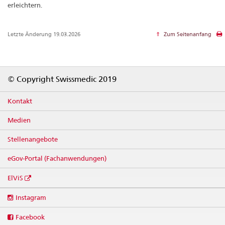
erleichtern.
Letzte Änderung 19.03.2026
Zum Seitenanfang
Footer
© Copyright Swissmedic 2019
Kontakt
Medien
Stellenangebote
eGov-Portal (Fachanwendungen)
ElViS
Social
Instagram
media
links
Facebook