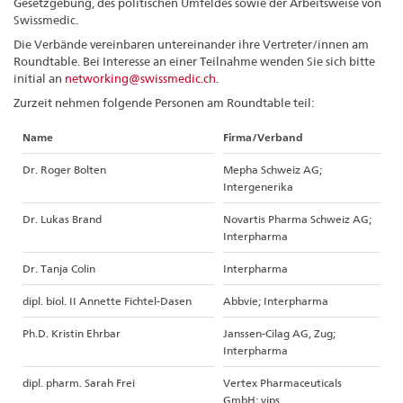
Gesetzgebung, des politischen Umfeldes sowie der Arbeitsweise von
Swissmedic.
Die Verbände vereinbaren untereinander ihre Vertreter/innen am
Roundtable. Bei Interesse an einer Teilnahme wenden Sie sich bitte
initial an
networking@swissmedic.ch
.
Zurzeit nehmen folgende Personen am Roundtable teil:
Name
Firma/Verband
Dr. Roger Bolten
Mepha Schweiz AG;
Intergenerika
Dr. Lukas Brand
Novartis Pharma Schweiz AG;
Interpharma
Dr. Tanja Colin
Interpharma
dipl. biol. II Annette Fichtel-Dasen
Abbvie; Interpharma
Ph.D. Kristin Ehrbar
Janssen-Cilag AG, Zug;
Interpharma
dipl. pharm. Sarah Frei
Vertex Pharmaceuticals
GmbH; vips