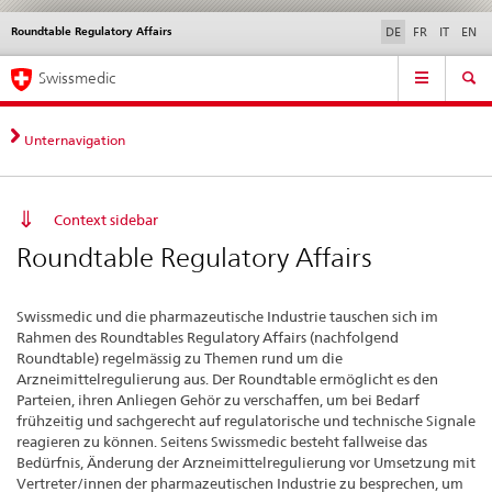
Roundtable Regulatory Affairs
Sprachwahl
Service
DE
FR
IT
EN
navigation
Direktnavigation
Hauptnavigation
News & Updates
Recht | Normen
Kontakt | Support & Hilfe
Swissmedic
News,
Rechtsgrundlagen,
Kontakt
Unternavigation
Context sidebar
Roundtable Regulatory Affairs
Swissmedic und die pharmazeutische Industrie tauschen sich im
Rahmen des Roundtables Regulatory Affairs (nachfolgend
Roundtable) regelmässig zu Themen rund um die
Arzneimittelregulierung aus. Der Roundtable ermöglicht es den
Parteien, ihren Anliegen Gehör zu verschaffen, um bei Bedarf
frühzeitig und sachgerecht auf regulatorische und technische Signale
reagieren zu können. Seitens Swissmedic besteht fallweise das
Bedürfnis, Änderung der Arzneimittelregulierung vor Umsetzung mit
Vertreter/innen der pharmazeutischen Industrie zu besprechen, um