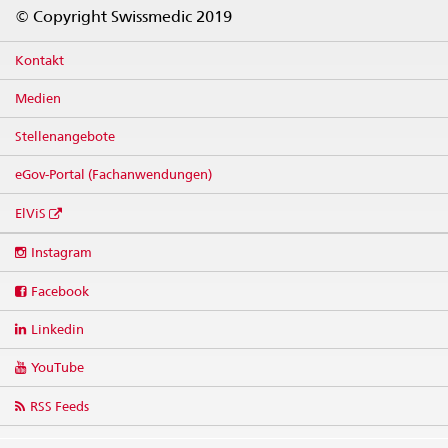
Footer
© Copyright Swissmedic 2019
Kontakt
Medien
Stellenangebote
eGov-Portal (Fachanwendungen)
ElViS
Social
Instagram
media
links
Facebook
Linkedin
YouTube
RSS Feeds