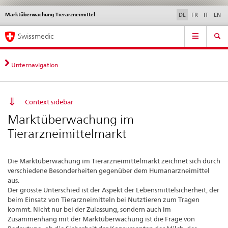
Marktüberwachung Tierarzneimittel
Sprachwahl
Service
DE
FR
IT
EN
navigation
Direktnavigation
Hauptnavigation
News & Updates
Recht | Normen
Kontakt | Support & Hilfe
Swissmedic
News,
Rechtsgrundlagen,
Kontakt
Unternavigation
Context sidebar
Marktüberwachung im
Tierarzneimittelmarkt
Die Marktüberwachung im Tierarzneimittelmarkt zeichnet sich durch
verschiedene Besonderheiten gegenüber dem Humanarzneimittel
aus.
Der grösste Unterschied ist der Aspekt der Lebensmittelsicherheit, der
beim Einsatz von Tierarzneimitteln bei Nutztieren zum Tragen
kommt. Nicht nur bei der Zulassung, sondern auch im
Zusammenhang mit der Marktüberwachung ist die Frage von