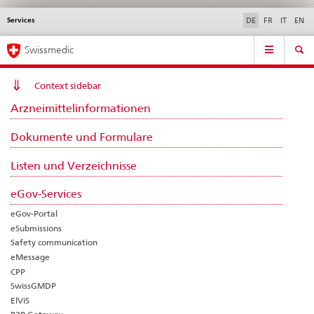
Services
Sprachwahl
Service
DE
FR
IT
EN
navigation
Direktnavigation
Hauptnavigation
News & Updates
Recht | Normen
Kontakt | Support & Hilfe
Swissmedic
News,
Rechtsgrundlagen,
Kontakt
Context sidebar
Arzneimittelinformationen
Dokumente und Formulare
Listen und Verzeichnisse
eGov-Services
eGov-Portal
eSubmissions
Safety communication
eMessage
CPP
SwissGMDP
ElViS