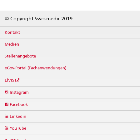
Footer
© Copyright Swissmedic 2019
Kontakt
Medien
Stellenangebote
eGov-Portal (Fachanwendungen)
ElViS
Social
Instagram
media
links
Facebook
Linkedin
YouTube