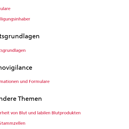
ulare
lligungsinhaber
tsgrundlagen
tsgrundlagen
ovigilance
rmationen und Formulare
ndere Themen
rheit von Blut und labilen Blutprodukten
-Stammzellen