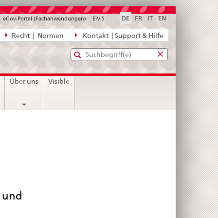
DE
FR
IT
EN
eGov-Portal (Fachanwendungen)
ElViS
ion
Recht | Normen
Kontakt | Support & Hilfe
Standard-
Eingabefenster
agen,
für
Suche
Eingabefenster
die
für
n
Über uns
Visible
Suche
die
Suche
t und