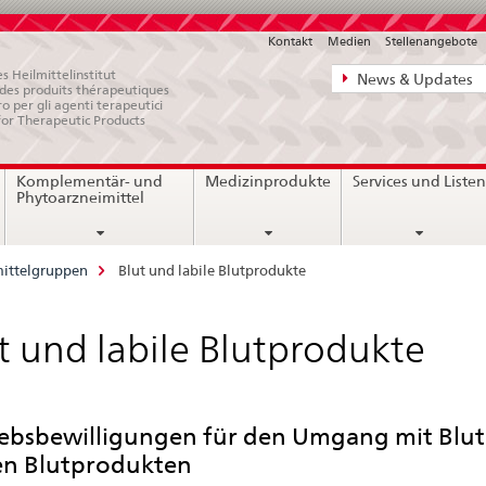
Kontakt
Medien
Stellenangebote
Direktnavigat
s Heilmittelinstitut
News & Updates
e des produits thérapeutiques
News,
ro per gli agenti terapeutici
for Therapeutic Products
Rechtsgrundl
Kontakt
Komplementär- und
Medizinprodukte
Services und Liste
Phytoarzneimittel
mittelgruppen
Blut und labile Blutprodukte
t und labile Blutprodukte
iebsbewilligungen für den Umgang mit Blu
len Blutprodukten