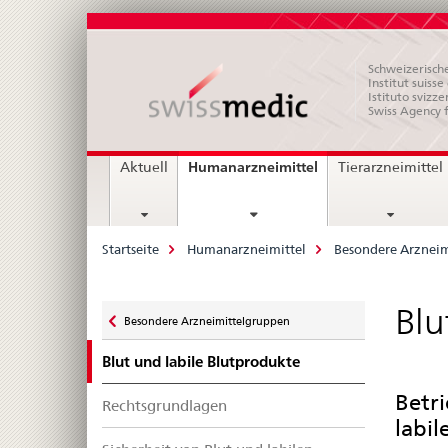
Schweizerische
Institut suiss
Istituto svizze
Swiss Agency 
Hauptnavigation
current
Humanarzneimittel
Aktuell
Tierarzneimittel
page
Breadcrumb
Startseite
Humanarzneimittel
Besondere Arznei
Zurück
Blu
Besondere Arzneimittelgruppen
zu
Blut und labile Blutprodukte
Betr
Rechtsgrundlagen
labi