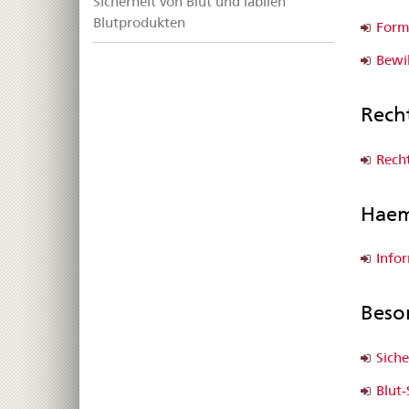
Sicherheit von Blut und labilen
Blutprodukten
Form
Bewi
Rech
Rech
Haem
Info
Beso
Siche
Blut