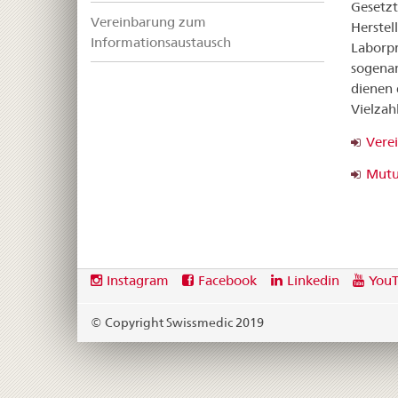
Gesetzt
Vereinbarung zum
Herstel
Informationsaustausch
Laborpr
sogenan
dienen 
Vielzah
Vere
Mutu
Footer
Social
Instagram
Facebook
Linkedin
You
media
links
© Copyright Swissmedic 2019