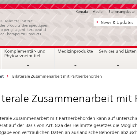
Kontakt
Medien
Stellenangebote
Direktnavigat
s Heilmittelinstitut
News & Updates
e des produits thérapeutiques
News,
ro per gli agenti terapeutici
for Therapeutic Products
Rechtsgrundl
Kontakt
Komplementär- und
Medizinprodukte
Services und Listen
Phytoarzneimittel
it
Bilaterale Zusammenarbeit mit Partnerbehörden
aterale Zusammenarbeit mit
aterale Zusammenarbeit mit Partnerbehörden kann auf unterschied
rat auf der Basis von Art. 82a des Heilmittelgesetzes die Mögli
gabe von vertraulichen Daten an ausländische Behörden abzuschli