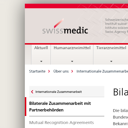
Schweizerische
Institut suiss
Istituto svizze
Swiss Agency 
Hauptnavigation
Aktuell
Humanarzneimittel
Tierarzneimittel
Breadcrumb
Startseite
Über uns
Internationale Zusammenarbe
Zurück
Bil
Internationale Zusammenarbeit
zu
Bilaterale Zusammenarbeit mit
Partnerbehörden
Die bil
Bundese
Mutual Recognition Agreements
Bekannt