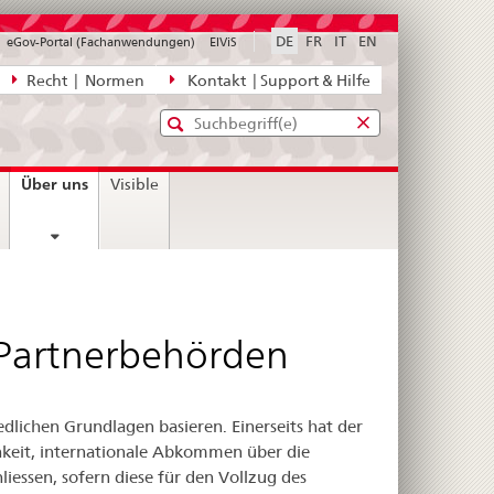
DE
FR
IT
EN
eGov-Portal (Fachanwendungen)
ElViS
ion
Recht | Normen
Kontakt | Support & Hilfe
Standard-
Eingabefenster
agen,
für
Suche
Eingabefenster
die
für
current
Über uns
Visible
Suche
die
page
Suche
 Partnerbehörden
lichen Grundlagen basieren. Einerseits hat der
chkeit, internationale Abkommen über die
essen, sofern diese für den Vollzug des