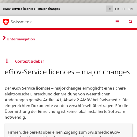
eGov-Service licences – major changes
Sprachwahl
Service
DE
FR
IT
EN
navigation
Direktnavigation
Hauptnavigation
News & Updates
Recht | Normen
Kontakt | Support & Hilfe
Swissmedic
News,
Rechtsgrundlagen,
Kontakt
Unternavigation
Context sidebar
eGov-Service licences – major changes
Der eGov Service
licences – major changes
ermöglicht eine sichere
elektronische Einreichung der Meldung von wesentlichen
Änderungen gemäss Artikel 41, Absatz 2 AMBV bei Swissmedic. Die
eingereichten Dokumente werden verschlüsselt übertragen. Für die
Übermittlung der Einreichung ist keine lokal installierte Software
notwendig.
Firmen, die bereits über einen Zugang zum Swissmedic eGov-