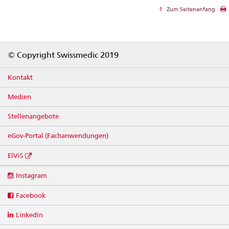
Zum Seitenanfang
Footer
© Copyright Swissmedic 2019
Kontakt
Medien
Stellenangebote
eGov-Portal (Fachanwendungen)
ElViS
Social
Instagram
media
links
Facebook
Linkedin