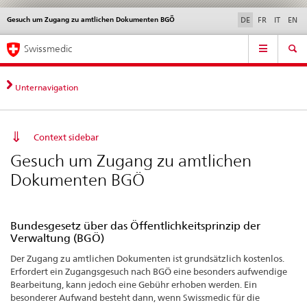
Gesuch um Zugang zu amtlichen Dokumenten BGÖ
Sprachwahl
Service
DE
FR
IT
EN
navigation
Direktnavigation
Hauptnavigation
News & Updates
Recht | Normen
Kontakt | Support & Hilfe
Swissmedic
News,
Rechtsgrundlagen,
Kontakt
Unternavigation
Context sidebar
Gesuch um Zugang zu amtlichen
Dokumenten BGÖ
Bundesgesetz über das Öffentlichkeitsprinzip der
Verwaltung (BGÖ)
Der Zugang zu amtlichen Dokumenten ist grundsätzlich kostenlos.
Erfordert ein Zugangsgesuch nach BGÖ eine besonders aufwendige
Bearbeitung, kann jedoch eine Gebühr erhoben werden. Ein
besonderer Aufwand besteht dann, wenn Swissmedic für die