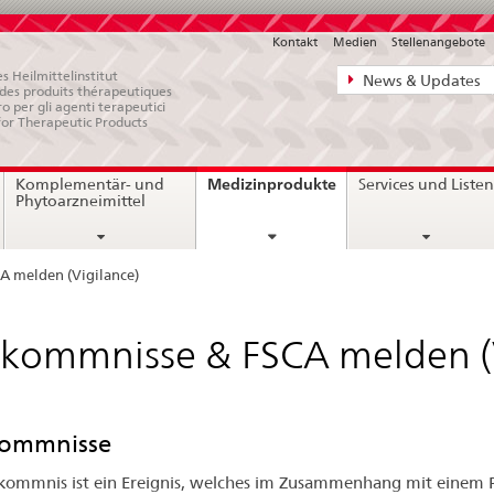
Kontakt
Medien
Stellenangebote
Direktnavigat
s Heilmittelinstitut
News & Updates
e des produits thérapeutiques
News,
ro per gli agenti terapeutici
for Therapeutic Products
Rechtsgrundl
Kontakt
current
Medizinprodukte
Komplementär- und
Services und Liste
page
Phytoarzneimittel
 melden (Vigilance)
kommnisse & FSCA melden (V
ommnisse
kommnis ist ein Ereignis, welches im Zusammenhang mit einem