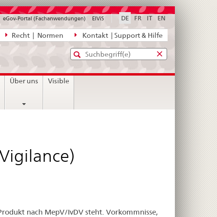
DE
FR
IT
EN
eGov-Portal (Fachanwendungen)
ElViS
ion
Recht | Normen
Kontakt | Support & Hilfe
Standard-
Eingabefenster
agen,
für
Suche
Eingabefenster
die
für
n
Über uns
Visible
Suche
die
Suche
igilance)
 Produkt nach MepV/IvDV steht. Vorkommnisse,