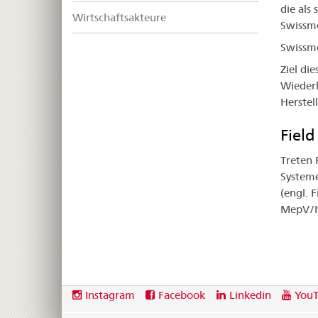
die als
Wirtschaftsakteure
Swissm
Swissme
Ziel di
Wieder
Herste
Field
Treten 
Systeme
(engl. 
MepV/Iv
Footer
Social
Instagram
Facebook
Linkedin
You
media