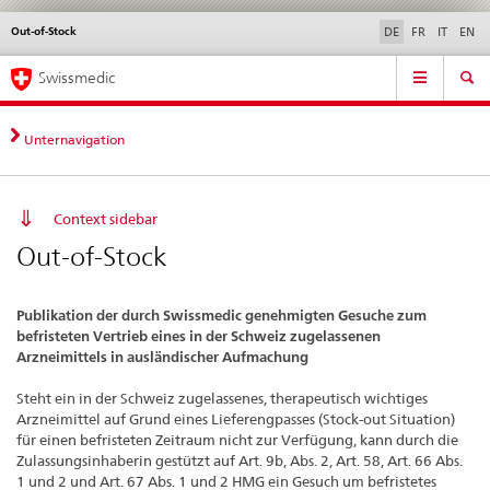
Out-of-Stock
Sprachwahl
Service
DE
FR
IT
EN
navigation
Direktnavigation
Hauptnavigation
News & Updates
Recht | Normen
Kontakt | Support & Hilfe
Swissmedic
News,
Rechtsgrundlagen,
Kontakt
Unternavigation
Context sidebar
Out-of-Stock
Publikation der durch Swissmedic genehmigten Gesuche zum
befristeten Vertrieb eines in der Schweiz zugelassenen
Arzneimittels in ausländischer Aufmachung
Steht ein in der Schweiz zugelassenes, therapeutisch wichtiges
Arzneimittel auf Grund eines Lieferengpasses (Stock-out Situation)
für einen befristeten Zeitraum nicht zur Verfügung, kann durch die
Zulassungsinhaberin gestützt auf Art. 9b, Abs. 2, Art. 58, Art. 66 Abs.
1 und 2 und Art. 67 Abs. 1 und 2 HMG ein Gesuch um befristetes