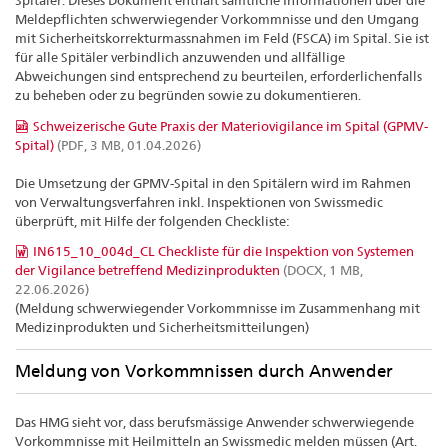
Spitäler. Dieses Dokument enthält sämtliche Informationen über die
Meldepflichten schwerwiegender Vorkommnisse und den Umgang
mit Sicherheitskorrekturmassnahmen im Feld (FSCA) im Spital. Sie ist
für alle Spitäler verbindlich anzuwenden und allfällige
Abweichungen sind entsprechend zu beurteilen, erforderlichenfalls
zu beheben oder zu begründen sowie zu dokumentieren.
Schweizerische Gute Praxis der Materiovigilance im Spital (GPMV-
Spital)
(PDF, 3 MB, 01.04.2026)
Die Umsetzung der GPMV-Spital in den Spitälern wird im Rahmen
von Verwaltungsverfahren inkl. Inspektionen von Swissmedic
überprüft, mit Hilfe der folgenden Checkliste:
IN615_10_004d_CL Checkliste für die Inspektion von Systemen
der Vigilance betreffend Medizinprodukten
(DOCX, 1 MB,
22.06.2026)
(Meldung schwerwiegender Vorkommnisse im Zusammenhang mit
Medizinprodukten und Sicherheitsmitteilungen)
Meldung von Vorkommnissen durch Anwender
Das HMG sieht vor, dass berufsmässige Anwender schwerwiegende
Vorkommnisse mit Heilmitteln an Swissmedic melden müssen (Art.