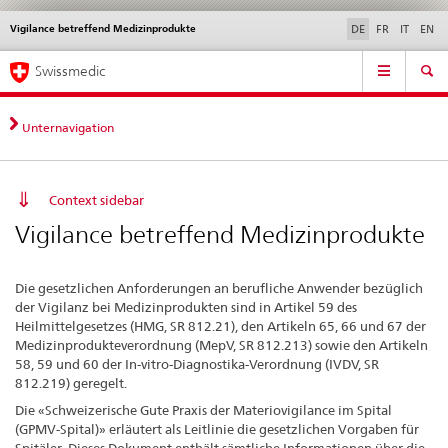
Vigilance betreffend Medizinprodukte
Sprachwahl
Service
DE
FR
IT
EN
navigation
Direktnavigation
Hauptnavigation
News & Updates
Recht | Normen
Kontakt | Support & Hilfe
Swissmedic
News,
Rechtsgrundlagen,
Kontakt
Unternavigation
Context sidebar
Vigilance betreffend Medizinprodukte
Die gesetzlichen Anforderungen an berufliche Anwender bezüglich
der Vigilanz bei Medizinprodukten sind in Artikel 59 des
Heilmittelgesetzes (HMG, SR 812.21), den Artikeln 65, 66 und 67 der
Medizinprodukteverordnung (MepV, SR 812.213) sowie den Artikeln
58, 59 und 60 der In-vitro-Diagnostika-Verordnung (IVDV, SR
812.219) geregelt.
Die «Schweizerische Gute Praxis der Materiovigilance im Spital
(GPMV-Spital)» erläutert als Leitlinie die gesetzlichen Vorgaben für