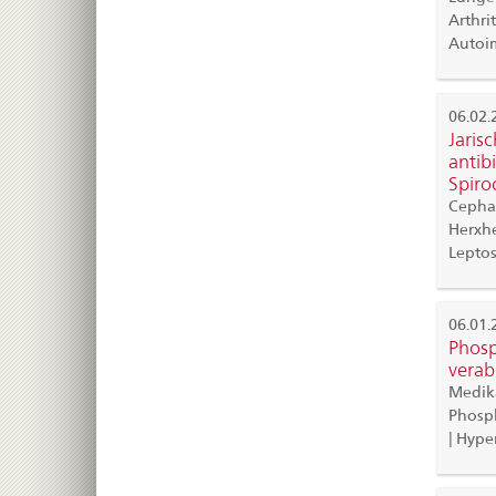
Arthrit
Autoi
06.02.
Jaris
antib
Spiro
Cephal
Herxhe
Leptos
06.01.
Phosp
verab
Medika
Phosp
| Hype