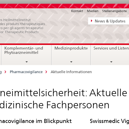
Kontakt
Medien
Stellenangebote
Direktnavigat
s Heilmittelinstitut
News & Updates
e des produits thérapeutiques
News,
ro per gli agenti terapeutici
for Therapeutic Products
Rechtsgrundl
Kontakt
Komplementär- und
Medizinprodukte
Services und Liste
Phytoarzneimittel
g
Pharmacovigilance
Aktuelle Informationen
neimittelsicherheit: Aktuell
izinische Fachpersonen
acovigilance im Blickpunkt
Swissmedic Vi