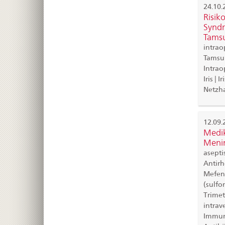
24.10.
Risiko
Syndr
Tamsu
intrao
Tamsul
Intrao
Iris | I
Netzha
12.09.
Medik
Menin
asepti
Antirh
Mefena
(sulfo
Trimet
intrav
Immung