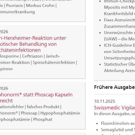
Immun-Checkpoi
is | Psoriasis | Morbus Crohn |
Myositis mit M
mmunerkrankung
Krankheitsbild
Fixes Arzneimi
Zusammenhang 
2026
Unerwünschte 
ch-Herxheimer-Reaktion unter
(UAW) – die Mel
iotischer Behandlung von
ICH-Guideline
chäteninfektionen
von Sicherheits
osporine | Ceftriazon | Jarisch-
Umsetzungsphas
imer-Reaktion | Spirochäteninfektion |
Statistischer Üb
pirose
Abteilung Arzne
Frühere Ausgab
2026
honorm® statt Phoscap Kapseln
reicht
18.11.2025
tionsfehler | falsches Produkt |
Swissmedic Vigil
honorm® | Phoscap | Hypophosphatämie
In dieser Ausgabe, 
rphosphatämie | Phosphat
Fluorchinolon-ass
Semaglutid und T