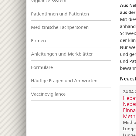
Vigilance-System
Aus Ne
aus der
Patientinnen und Patienten
Mit die
anhand 
Medizinische Fachpersonen
Schweiz
der kli
Firmen
Nur wen
Anleitungen und Merkblätter
und ge
und Pa
Formulare
bewahr
Neuest
Häufige Fragen und Antworten
24.04.
Vaccinovigilance
Hepat
Neben
Einna
Metho
Methot
Lungenf
Lunge