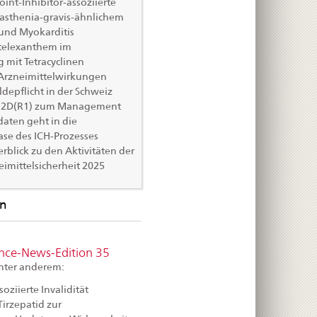
nt-Inhibitor-assoziierte
yasthenia-gravis-ähnlichem
 und Myokarditis
ttelexanthem im
mit Tetracyclinen
Arzneimittelwirkungen
depflicht in der Schweiz
 E2D(R1) zum Management
daten geht in die
e des ICH-Prozesses
erblick zu den Aktivitäten der
imittelsicherheit 2025
en
ance-News-Edition 35
unter anderem:
oziierte Invalidität
irzepatid zur