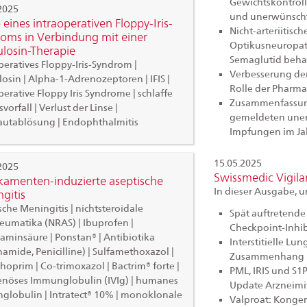
Gewichtskontroll
2025
und unerwünsch
 eines intraoperativen Floppy-Iris-
Nicht-arteriitisc
oms in Verbindung mit einer
Optikusneuropath
losin-Therapie
Semaglutid beha
peratives Floppy-Iris-Syndrom |
Verbesserung der 
osin | Alpha-1-Adrenozeptoren | IFIS |
Rolle der Pharmac
perative Floppy Iris Syndrome | schlaffe
Zusammenfassung
risvorfall | Verlust der Linse |
gemeldeten uner
utablösung | Endophthalmitis
Impfungen im Ja
15.05.2025
2025
Swissmedic Vigil
amenten-induzierte aseptische
In dieser Ausgabe, 
gitis
sche Meningitis | nichtsteroidale
Spät auftretende
eumatika (NRAS) | Ibuprofen |
Checkpoint-Inhib
minsäure | Ponstan® | Antibiotika
Interstitielle L
namide, Penicilline) | Sulfamethoxazol |
Zusammenhang m
hoprim | Co-trimoxazol | Bactrim® forte |
PML, IRIS und S1
enöses Immunglobulin (IVIg) | humanes
Update Arzneimi
lobulin | Intratect® 10% | monoklonale
Valproat: Konge