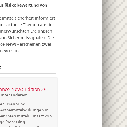
zur Risikobewertung von
imittelsicherheit informiert
ber aktuelle Themen aus der
nerwünschten Ereignissen
von Sicherheitssignalen. Die
nce-News» erscheinen zwei
ineversion.
e
lance-News-Edition 36
 unter anderem:
der Erkennung
Arzneimittelwirkungen in
berichten mittels Einsatz von
ge Processing