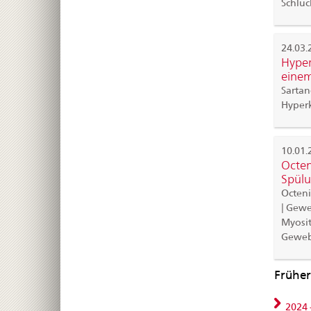
Schluc
24.03.
Hyper
einem
Sartan
Hyperk
10.01.
Octen
Spülu
Octen
| Gewe
Myositi
Geweb
Früher
2024 