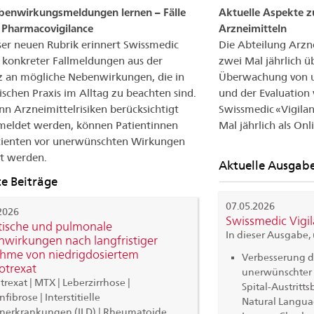
benwirkungsmeldungen lernen – Fälle
Aktuelle Aspekte 
 Pharmacovigilance
Arzneimitteln
ser neuen Rubrik erinnert Swissmedic
Die Abteilung Arzne
konkreter Fallmeldungen aus der
zwei Mal jährlich ü
 an mögliche Nebenwirkungen, die in
Überwachung von u
nischen Praxis im Alltag zu beachten sind.
und der Evaluation 
n Arzneimittelrisiken berücksichtigt
Swissmedic «Vigila
meldet werden, können Patientinnen
Mal jährlich als Onl
tienten vor unerwünschten Wirkungen
t werden.
Aktuelle Ausgab
e Beiträge
07.05.2026
2026
Swissmedic Vigi
ische und pulmonale
In dieser Ausgabe,
wirkungen nach langfristiger
hme von niedrigdosiertem
Verbesserung 
trexat
unerwünschter 
rexat | MTX | Leberzirrhose |
Spital-Austritts
ibrose | Interstitielle
Natural Langua
nerkrankungen (ILD) | Rheumatoide