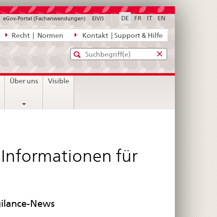
DE
FR
IT
EN
eGov-Portal (Fachanwendungen)
ElViS
ion
Recht | Normen
Kontakt | Support & Hilfe
Standard-
Eingabefenster
agen,
für
Suche
Eingabefenster
die
für
n
Über uns
Visible
Suche
die
Suche
e Informationen für
gilance-News