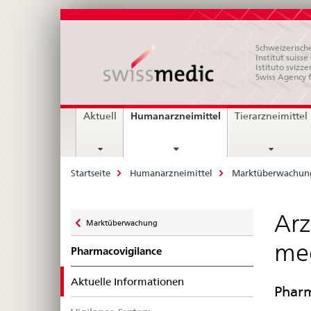
Schweizerische
Institut suiss
Istituto svizze
Swiss Agency 
Hauptnavigation
current
Humanarzneimittel
Aktuell
Tierarzneimittel
page
Breadcrumb
Startseite
Humanarzneimittel
Marktüberwachun
Zurück
Arz
Marktüberwachung
zu
med
Pharmacovigilance
selected
Aktuelle Informationen
Pharm