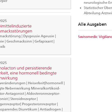
rper
neurologische E
Statistischer Übe
Abteilung Arznei
2025
Alle Ausgaben
imittelinduzierte
hmacksstörungen
ackstörung | Dysgeusie Ageusie |
Swissmedic Vigila
e | Geschmacksinn | Gefapixant |
xib
2025
nolacton und persistierende
rkeit, eine hormonell bedingte
nwirkung
eränderungen | Heiserkeit|hormonell |
gte Nebenwirkung Mineralkortikoid-
or-Antagonist | Aldosteronrezeptor-
nist | Steroidrezeptor |
enrezeptor| Progesteronrezeptor |
sparendes Diuretikum | Antiadrogen |