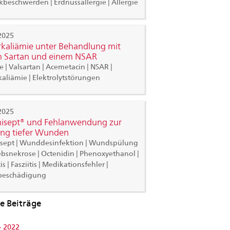
kbeschwerden | Erdnussallergie | Allergie
2025
kaliämie unter Behandlung mit
 Sartan und einem NSAR
e | Valsartan | Acemetacin | NSAR |
aliämie | Elektrolytstörungen
2025
isept® und Fehlanwendung zur
ng tiefer Wunden
isept | Wunddesinfektion | Wundspülung
bsnekrose | Octenidin | Phenoxyethanol |
s | Fasziitis | Medikationsfehler |
eschädigung
e Beiträge
- 2022