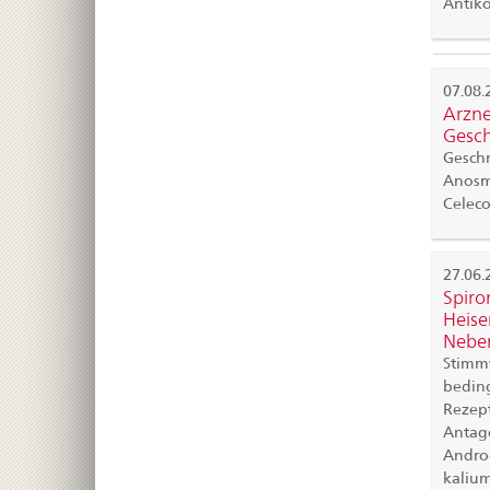
Antikö
07.08.
Arzne
Gesc
Geschm
Anosmi
Celeco
27.06.
Spiro
Heise
Nebe
Stimmv
bedin
Rezept
Antago
Androg
kalium