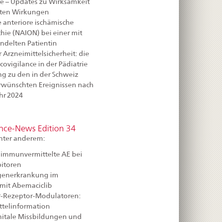
e – Updates zu Wirksamkeit
ten Wirkungen
he anteriore ischämische
ie (NAION) bei einer mit
ndelten Patientin
Arzneimittelsicherheit: die
ovigilance in der Pädiatrie​
 zu den in der Schweiz
wünschten Ereignissen nach
hr 2024
ance-News Edition 34
unter anderem:
 immunvermittelte AE bei
itoren
ungenerkrankung im
it Abemaciclib
P-Rezeptor-Modulatoren:
ttelinformation
nitale Missbildungen und