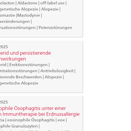
olacton | Aldactone | off-label use |
enetische Alopezie | Alopezie |
mastie |Mastodynie |
veränderungen |
uationsstörungen | Potenzstörungen
2025
terid und persistierende
nwirkungen
erid | Erektionsstörungen |
trationsstörungen | Antriebslosigkeit |
tierende Beschwerden | Alopezie |
enetische Alopezie
2025
ophile Ösophagitis unter einer
n Immuntherapie bei Erdnussallergie
zia | eosinophile Ösophagitis | eoe |
phile Granulozyten |