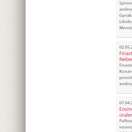
Spiron
androg
Gynäko
Libido
Menstr
02.05.
Finas
Nebe
Finast
Konzen
persis
androg
07.04.
Eosin
orale
Palfor
eosino