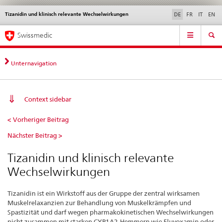
Tizanidin und klinisch relevante Wechselwirkungen
Sprachwahl
Service
DE
FR
IT
EN
navigation
Direktnavigation
Hauptnavigation
News & Updates
Recht | Normen
Kontakt | Support & Hilfe
Swissmedic
News,
Rechtsgrundlagen,
Kontakt
Unternavigation
Context sidebar
Tizanidin
< Vorheriger Beitrag
und
Nächster Beitrag >
klinisch
relevante
Tizanidin und klinisch relevante
Wechselwirkungen
Wechselwirkungen
Tizanidin ist ein Wirkstoff aus der Gruppe der zentral wirksamen
Muskelrelaxanzien zur Behandlung von Muskelkrämpfen und
Spastizität und darf wegen pharmakokinetischen Wechselwirkungen
nicht zusammen mit starken CYP1A2-Hemmern wie Fluvoxamin oder