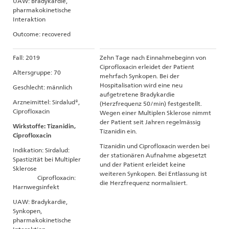
UAW: Bradykardie,
pharmakokinetische
Interaktion
Outcome: recovered
Fall: 2019
Zehn Tage nach Einnahmebeginn von
Ciprofloxacin erleidet der Patient
Altersgruppe: 70
mehrfach Synkopen. Bei der
Hospitalisation wird eine neu
Geschlecht: männlich
aufgetretene Bradykardie
Arzneimittel: Sirdalud®,
(Herzfrequenz 50/min) festgestellt.
Ciprofloxacin
Wegen einer Multiplen Sklerose nimmt
der Patient seit Jahren regelmässig
Wirkstoffe: Tizanidin,
Tizanidin ein.
Ciprofloxacin
Tizanidin und Ciprofloxacin werden bei
Indikation: Sirdalud:
der stationären Aufnahme abgesetzt
Spastizität bei Multipler
und der Patient erleidet keine
Sklerose
weiteren Synkopen. Bei Entlassung ist
Ciprofloxacin:
die Herzfrequenz normalisiert.
Harnwegsinfekt
UAW: Bradykardie,
Synkopen,
pharmakokinetische