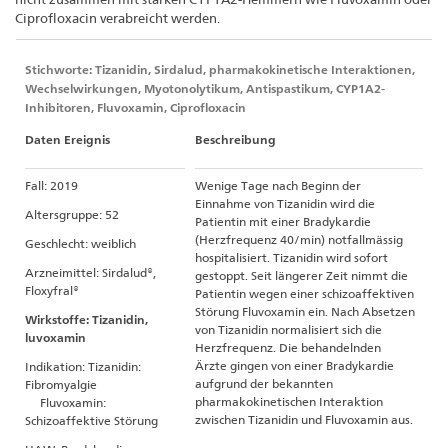
Ciprofloxacin verabreicht werden.
Stichworte: Tizanidin, Sirdalud, pharmakokinetische Interaktionen,
Wechselwirkungen, Myotonolytikum, Antispastikum, CYP1A2-
Inhibitoren, Fluvoxamin, Ciprofloxacin
Daten Ereignis
Beschreibung
Fall: 2019
Wenige Tage nach Beginn der
Einnahme von Tizanidin wird die
Altersgruppe: 52
Patientin mit einer Bradykardie
(Herzfrequenz 40/min) notfallmässig
Geschlecht: weiblich
hospitalisiert. Tizanidin wird sofort
Arzneimittel: Sirdalud®,
gestoppt. Seit längerer Zeit nimmt die
Floxyfral®
Patientin wegen einer schizoaffektiven
Störung Fluvoxamin ein. Nach Absetzen
Wirkstoffe: Tizanidin,
von Tizanidin normalisiert sich die
luvoxamin
Herzfrequenz. Die behandelnden
Ärzte gingen von einer Bradykardie
Indikation: Tizanidin:
aufgrund der bekannten
Fibromyalgie
pharmakokinetischen Interaktion
Fluvoxamin:
zwischen Tizanidin und Fluvoxamin aus.
Schizoaffektive Störung