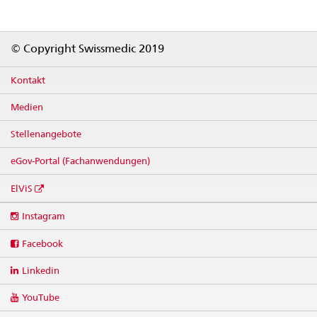
Footer
© Copyright Swissmedic 2019
Kontakt
Medien
Stellenangebote
eGov-Portal (Fachanwendungen)
ElViS
Social
Instagram
media
links
Facebook
Linkedin
YouTube