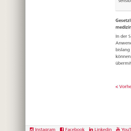
sensibi
Gesetzl
medizi
In der 
Anwendu
bislan
können 
übermit
< Vorhe
Footer
Social
Instagram
Facebook
Linkedin
You