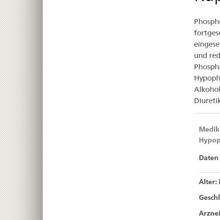
Kap
Phosph
ver
fortges
eingese
und red
Phospha
Hypoph
Alkoho
Diureti
Medika
Hypop
Daten 
Alter:
Geschl
Arznei