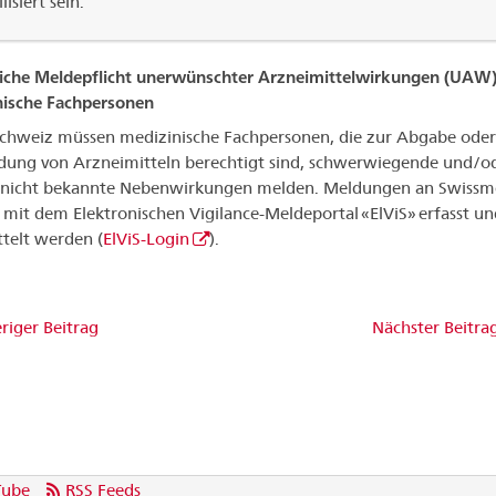
lisiert sein.
iche Meldepflicht unerwünschter Arzneimittelwirkungen (UAW)
nische Fachpersonen
Schweiz müssen medizinische Fachpersonen, die zur Abgabe oder
ng von Arzneimitteln berechtigt sind, schwerwiegende und/o
g nicht bekannte Nebenwirkungen melden. Meldungen an Swissm
mit dem Elektronischen Vigilance-Meldeportal «ElViS» erfasst un
telt werden (
ElViS-Login
).
riger Beitrag
Nächster Beitra
Tube
RSS Feeds