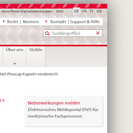
DE
FR
IT
EN
eGov-Portal (Fachanwendungen)
ElViS
ion
Recht | Normen
Kontakt | Support & Hilfe
Standard-
Eingabefenster
agen,
für
Suche
Eingabefenster
die
für
n
Über uns
Visible
Suche
die
Suche
att Phoscap Kapseln verabreicht
g >
Nebenwirkungen melden
Elektronisches Meldeportal ElViS für
medizinische Fachpersonen