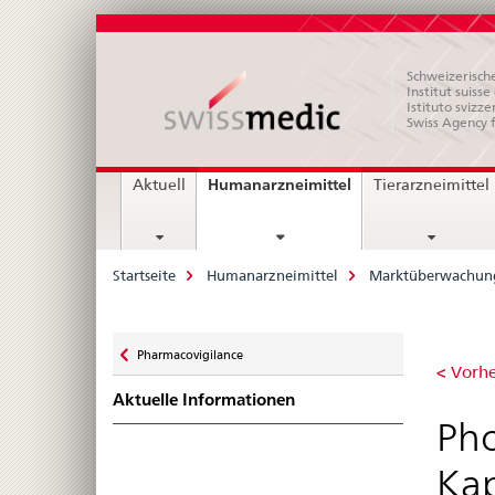
Schweizerische
Institut suiss
Istituto svizze
Swiss Agency 
Hauptnavigation
current
Humanarzneimittel
Aktuell
Tierarzneimittel
page
Breadcrumb
Startseite
Humanarzneimittel
Marktüberwachun
Zurück
Pharmacovigilance
Ph
zu
< Vorhe
Aktuelle Informationen
sta
Pho
Ph
Kap