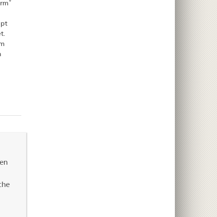
®
orm
pt
t.
im
n
nen
che