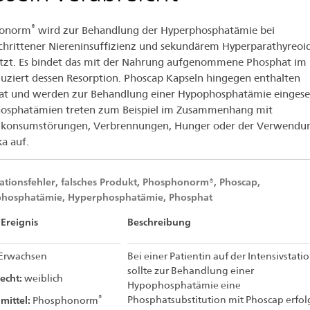
seln
®
onorm
wird zur Behandlung der Hyperphosphatämie bei
abreicht
chrittener Niereninsuffizienz und sekundärem Hyperparathyreoi
tzt. Es bindet das mit der Nahrung aufgenommene Phosphat im
uziert dessen Resorption. Phoscap Kapseln hingegen enthalten
t und werden zur Behandlung einer Hypophosphatämie eingese
osphatämien treten zum Beispiel im Zusammenhang mit
lkonsumstörungen, Verbrennungen, Hunger oder der Verwendu
ka auf.
tionsfehler, falsches Produkt, Phosphonorm®, Phoscap,
hosphatämie, Hyperphosphatämie, Phosphat
Ereignis
Beschreibung
Erwachsen
Bei einer Patientin auf der Intensivstati
sollte zur Behandlung einer
echt:
weiblich
Hypophosphatämie eine
®
mittel:
Phosphatsubstitution mit Phoscap erfol
Phosphonorm