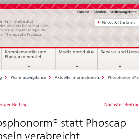
Kontakt
Medien
Stellenangebote
Direktnavigat
s Heilmittelinstitut
News & Updates
e des produits thérapeutiques
News,
ro per gli agenti terapeutici
for Therapeutic Products
Rechtsgrundl
Kontakt
Komplementär- und
Medizinprodukte
Services und Liste
Phytoarzneimittel
g
Pharmacovigilance
Aktuelle Informationen
Phosphonorm® st
osphonorm®
riger Beitrag
Nächster Beitra
tt
sphonorm® statt Phoscap
oscap
seln verabreicht