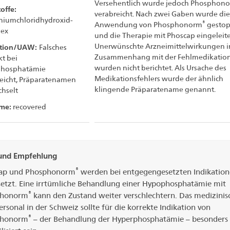
Versehentlich wurde jedoch Phosphon
offe:
verabreicht. Nach zwei Gaben wurde die
niumchloridhydroxid-
®
Anwendung von Phosphonorm
gestop
ex
und die Therapie mit Phoscap eingeleite
Unerwünschte Arzneimittelwirkungen 
ation/UAW:
Falsches
Zusammenhang mit der Fehlmedikatio
t bei
wurden nicht berichtet. Als Ursache des
hosphatämie
Medikationsfehlers wurde der ähnlich
eicht, Präparatenamen
klingende Präparatename genannt.
hselt
me:
recovered
 und Empfehlung
®
ap und Phosphonorm
werden bei entgegengesetzten Indikatio
setzt. Eine irrtümliche Behandlung einer Hypophosphatämie mit
®
phonorm
kann den Zustand weiter verschlechtern. Das medizinis
rsonal in der Schweiz sollte für die korrekte Indikation von
®
phonorm
– der Behandlung der Hyperphosphatämie – besonders