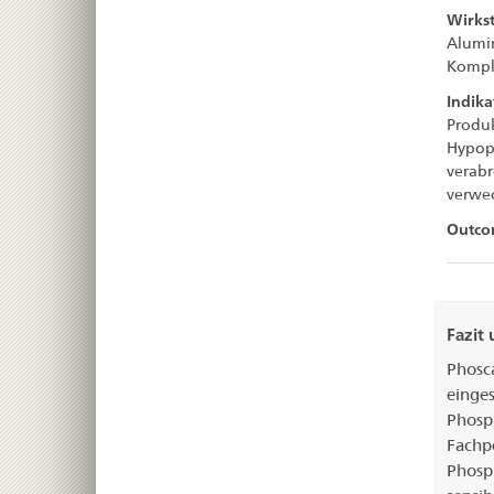
Wirkst
Alumi
Kompl
Indik
Produk
Hypop
verabr
verwec
Outco
Fazit
Phosc
einge
Phos
Fachpe
Phos