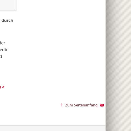
 durch
der
edic
d
g >
Zum Seitenanfang