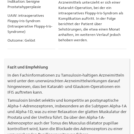
Indikation: benigne
Arzneimittels unterzieht er sich einer
Prostatahyperplasie
Katarakt-Operation, bei der ein
intraoperatives Floppy-Iris-Syndrom als
UAW: intraoperatives
Komplikation auftritt. In der Folge
Floppy-Iris-Syndrom
berichtet der Patient über
(Intraoperative Floppy-Iris-
Sehstörungen, die etwa einen Monat
Syndrome)
anhalten, im weiteren Verlauf jedoch
behoben werden.
Outcome: Gelöst
Fazit und Empfehlung
In den Fachinformationen zu Tamsulosin-haltigen Arzneimitteln
wird unter den unerwünschten Arzneimittelwirkungen darauf
hingewiesen, dass bei Katarakt- und Glaukom-Operationen ein
IFIS auftreten kann.
Tamsulosin bindet selektiv und kompetitiv an postsynaptische
Alpha-1-Adrenozeptoren, insbesondere an die Subtypen Alpha-1A
und Alpha-1D, was zu einer Relaxation der glatten Muskulatur der
Prostata und der Urethra führt. Da über den Alpha-1A-
Adrenozeptor auch der Tonus des Musculus dilatator pupillae
kontrolliert wird, kann die Blockade des Adrenozeptors zu einer