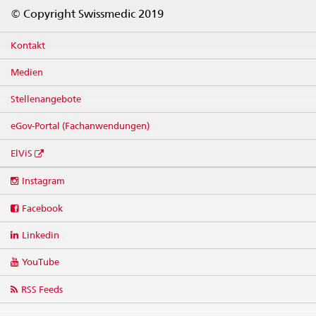
Footer
© Copyright Swissmedic 2019
Kontakt
Medien
Stellenangebote
eGov-Portal (Fachanwendungen)
ElViS
Social
Instagram
media
links
Facebook
Linkedin
YouTube
RSS Feeds