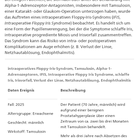
Verbindung
Alpha-1-Adrenozeptor-Antagonisten, insbesondere mit Tamsulosin,
mit
einer Katarakt- oder Glaukom-Operation unterzogen haben, wurde
das Auftreten eines intraoperativen Floppy-Iris-Syndroms (
IFIS,
einer
Intraoperative Floppy Iris Syndrome
) beobachtet. Es handelt sich um
Tamsulosin-
eine Form der Pupillenverengung, bei der die Symptome schlaffe Iris,
intraoperative progrediente Miosis und Irisvorfall zusammentreffen.
Therapie
Das Syndrom kann das Risiko von intra- oder postoperativen
Komplikationen am Auge erhöhen (z. B. Verlust der Linse,
Netzhautablösung, Endophthalmitis).
intraoperatives Floppy-Iris-Syndrom, Tamsulosin, Alpha-1-
Adrenozeptoren, IFIS, Intraoperative Floppy Iris Syndrome, schlaffe
Iris, Irisvorfall, Verlust der Linse, Netzhautablösung, Endophthalmitis
Daten Ereignis
Beschreibung
Fall: 2025
Der Patient (70 Jahre, männlich) wird
aufgrund einer benignen
Altersgruppe: Erwachsene
Prostatahyperplasie über einen
Zeitraum von ca. zwei bis drei Monaten
Geschlecht: männlich
mit Tamsulosin behandelt.
Wirkstoff: Tamsulosin
Mehr als drei Jahre nach Absetzen des