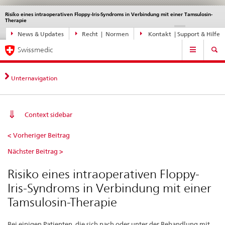
Risiko eines intraoperativen Floppy-Iris-Syndroms in Verbindung mit einer Tamsulosin-
Sprachwahl
Service
Therapie
navigation
Direktnavigation
DE
FR
IT
EN
News & Updates
Recht | Normen
Kontakt | Support & Hilfe
News,
Hauptnavigation
Rechtsgrundlagen,
Swissmedic
Kontakt
Unternavigation
Context sidebar
Risiko
< Vorheriger Beitrag
eines
Nächster Beitrag >
intraoperativen
Floppy-
Risiko eines intraoperativen Floppy-
Iris-
Iris-Syndroms in Verbindung mit einer
Syndroms
Tamsulosin-Therapie
in
Bei einigen Patienten, die sich nach oder unter der Behandlung mit