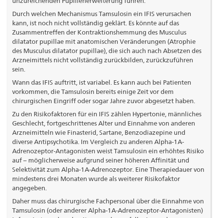
unzureichenden Pupillenerweiterung führen.
Durch welchen Mechanismus Tamsulosin ein IFIS verursachen
kann, ist noch nicht vollständig geklärt. Es könnte auf das
Zusammentreffen der Kontraktionshemmung des Musculus
dilatator pupillae mit anatomischen Veränderungen (Atrophie
des Musculus dilatator pupillae), die sich auch nach Absetzen des
Arzneimittels nicht vollständig zurückbilden, zurückzuführen
sein.
Wann das IFIS auftritt, ist variabel. Es kann auch bei Patienten
vorkommen, die Tamsulosin bereits einige Zeit vor dem
chirurgischen Eingriff oder sogar Jahre zuvor abgesetzt haben.
Zu den Risikofaktoren für ein IFIS zählen Hypertonie, männliches
Geschlecht, fortgeschrittenes Alter und Einnahme von anderen
Arzneimitteln wie Finasterid, Sartane, Benzodiazepine und
diverse Antipsychotika. Im Vergleich zu anderen Alpha-1A-
Adrenozeptor-Antagonisten weist Tamsulosin ein erhöhtes Risiko
auf – möglicherweise aufgrund seiner höheren Affinität und
Selektivität zum Alpha-1A-Adrenozeptor. Eine Therapiedauer von
mindestens drei Monaten wurde als weiterer Risikofaktor
angegeben.
Daher muss das chirurgische Fachpersonal über die Einnahme von
Tamsulosin (oder anderer Alpha-1A-Adrenozeptor-Antagonisten)