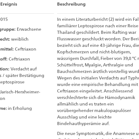
Ereignis
Beschreibung
2015
In einem Literaturbericht (2) wird ein Fal
familiärer Leptospirose nach einer Reise
sgruppe:
Erwachsene
Thailand geschildert. Beim Rafting war
echt:
Flusswasser geschluckt worden. Der Beri
weiblich
bezieht sich auf eine 43-jährige Frau, di
mittel:
Ceftriaxon
Kopfschmerzen und nicht-blutigem,
wässrigem Durchfall, Fieber von 39,8 °C 
off:
Ceftriaxon
Schüttelfrost, Myalgie, Arthralgie und
tion:
Verdacht auf
Bauchschmerzen ärztlich vorstellig wurd
 / später Bestätigung
Wegen des initialen Verdachts auf Typh
Leptospirose
wurde eine empirische Behandlung mit
Ceftriaxon eingeleitet. Anschliessend
Jarisch-Herxheimer-
verschlechterte sich die Hämodynamik
ion
allmählich und es traten ein
me:
in Erholung
vorübergehender makulopapulöser
Ausschlag und eine leichte
Bindehauthyperämie auf.
Die neue Symptomatik, die Anamnese 