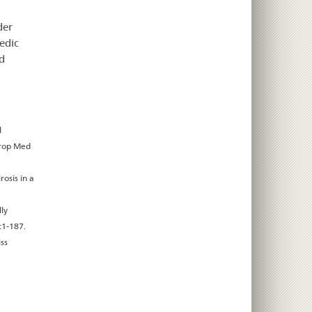
der
edic
d
l
Trop Med
rosis in a
ly
:1-187.
iss