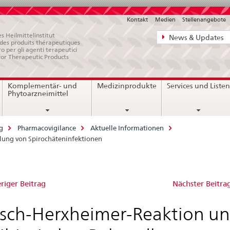
Kontakt
Medien
Stellenangebote
Direktnavigat
s Heilmittelinstitut
News & Updates
e des produits thérapeutiques
News,
ro per gli agenti terapeutici
for Therapeutic Products
Rechtsgrundl
Kontakt
Komplementär- und
Medizinprodukte
Services und Liste
Phytoarzneimittel
g
Pharmacovigilance
Aktuelle Informationen
dlung von Spirochäteninfektionen
isch-
riger Beitrag
Nächster Beitra
xheimer-
isch-Herxheimer-Reaktion un
ktion