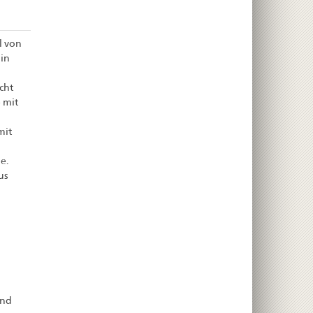
l von
 in
cht
e mit
mit
e.
us
und