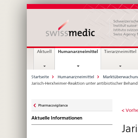
Schweizerische
Institut suiss
Istituto svizze
Swiss Agency 
Hauptnavigation
current
Humanarzneimittel
Aktuell
Tierarzneimittel
page
Breadcrumb
Startseite
Humanarzneimittel
Marktüberwachun
Jarisch-Herxheimer-Reaktion unter antibiotischer Behan
Zurück
Pharmacovigilance
Jar
zu
< Vorhe
Aktuelle Informationen
Her
Jar
Rea