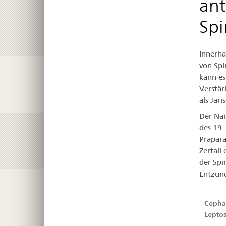
ant
unt
Spi
ant
Innerha
Be
von Spi
vo
kann es
Verstä
Spi
als Jar
Der Nam
des 19.
Präpara
Zerfall
der Spi
Entzünd
Cephal
Leptos