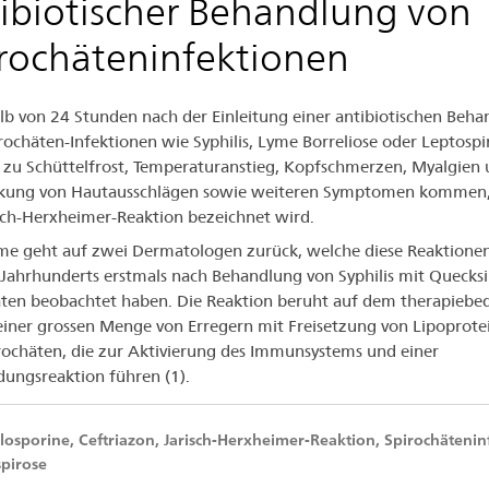
ibiotischer Behandlung von
er
rochäteninfektionen
ibiotischer
lb von 24 Stunden nach der Einleitung einer antibiotischen Beh
handlung
rochäten-Infektionen wie Syphilis, Lyme Borreliose oder Leptospi
n
 zu Schüttelfrost, Temperaturanstieg, Kopfschmerzen, Myalgien
rkung von Hautausschlägen sowie weiteren Symptomen kommen
rochäteninfektionen
isch-Herxheimer-Reaktion bezeichnet wird.
e geht auf zwei Dermatologen zurück, welche diese Reaktione
 Jahrhunderts erstmals nach Behandlung von Syphilis mit Quecksi
ten beobachtet haben. Die Reaktion beruht auf dem therapiebe
 einer grossen Menge von Erregern mit Freisetzung von Lipoprote
rochäten, die zur Aktivierung des Immunsystems und einer
ungsreaktion führen (1).
osporine, Ceftriazon, Jarisch-Herxheimer-Reaktion, Spirochätenin
pirose