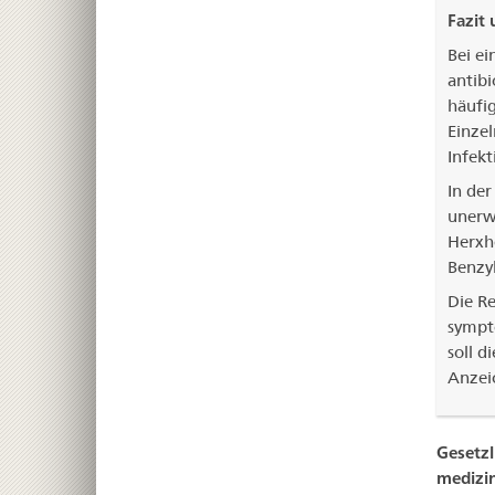
Fazit
Bei ei
antib
häufig
Einze
Infekt
In de
unerw
Herxh
Benzyl
Die Re
sympt
soll d
Anzeic
Gesetzl
medizi