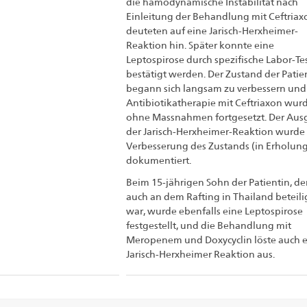
die hämodynamische Instabilität nach
Einleitung der Behandlung mit Ceftriax
deuteten auf eine Jarisch-Herxheimer-
Reaktion hin. Später konnte eine
Leptospirose durch spezifische Labor-Te
bestätigt werden. Der Zustand der Patie
begann sich langsam zu verbessern und
Antibiotikatherapie mit Ceftriaxon wur
ohne Massnahmen fortgesetzt. Der Au
der Jarisch-Herxheimer-Reaktion wurde 
Verbesserung des Zustands (in Erholung
dokumentiert.
Beim 15-jährigen Sohn der Patientin, de
auch an dem Rafting in Thailand beteili
war, wurde ebenfalls eine Leptospirose
festgestellt, und die Behandlung mit
Meropenem und Doxycyclin löste auch 
Jarisch-Herxheimer Reaktion aus.