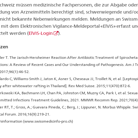
Schweiz müssen medizinische Fachpersonen, die zur Abgabe oder
ng von Arzneimitteln berechtigt sind, schwerwiegende und/o
g nicht bekannte Nebenwirkungen melden. Meldungen an Swissm
mit dem Elektronischen Vigilance-Meldeportal «ElViS» erfasst un
telt werden (
ElViS-Login
).
nzen
ler T. The Jarisch-Herxheimer Reaction After Antibiotic Treatment of Spirocheta
tions: A Review of Recent Cases and Our Understanding of Pathogenesis. Am J 
2017;96(1):46-52.
lardo C, Williams-Smith J, Jaton K, Asner S, Cheseaux JJ, Troillet N, et al. [Leptospi
y after whitewater rafting in Thailand]. Rev Med Suisse. 2015;11(470):872-6.
kowski KA, Bachmann LH, Chan PA, Johnston CM, Muzny CA, Park I, et al. Sexual
smitted Infections Treatment Guidelines, 2021. MMWR Recomm Rep. 2021;70(4)
er RT, T.; Gross, A.; Guevara Pineda, C.; Berg, J.; Lippuner, N. Morbus Whipple. Sw
al Forum. 2016;16(9):219-21.
hinformation (www.swissmedicinfo-pro.ch)