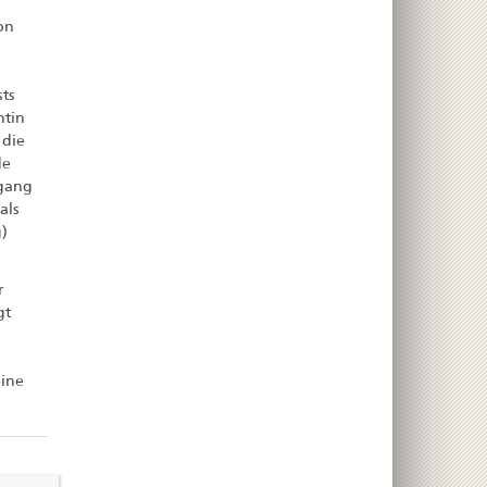
on
sts
ntin
 die
de
sgang
als
)
r
gt
eine