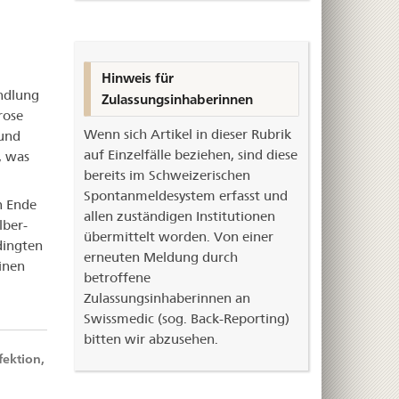
Hinweis für
andlung
Zulassungsinhaberinnen
rose
Wenn sich Artikel in dieser Rubrik
 und
auf Einzelfälle beziehen, sind diese
, was
bereits im Schweizerischen
Spontanmeldesystem erfasst und
n Ende
allen zuständigen Institutionen
lber-
übermittelt worden. Von einer
dingten
erneuten Meldung durch
inen
betroffene
Zulassungsinhaberinnen an
Swissmedic (sog. Back-Reporting)
bitten wir abzusehen.
fektion,