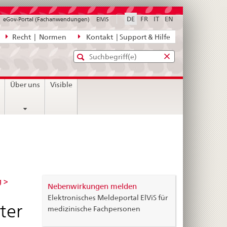
DE
FR
IT
EN
eGov-Portal (Fachanwendungen)
ElViS
ion
Recht | Normen
Kontakt | Support & Hilfe
Standard-
Eingabefenster
agen,
für
Suche
Eingabefenster
die
für
n
Über uns
Visible
Suche
die
Suche
g >
Nebenwirkungen melden
Elektronisches Meldeportal ElViS für
ter
medizinische Fachpersonen