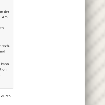
nn der
n. Am
ren
risch-
und
r kann
tion
n
 durch