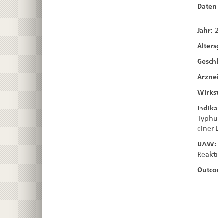
Daten 
Jahr:
Alter
Geschl
Arznei
Wirkst
Indika
Typhus
einer 
UAW:
Reakt
Outco