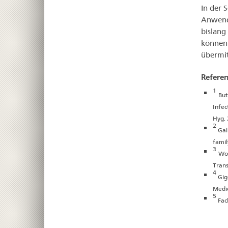
In der 
Anwendu
bislan
können 
übermit
Refere
1
But
Infec
Hyg. 
2
Gal
famil
3
Wor
Tran
4
Gig
Medic
5
Fac