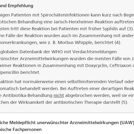
 und Empfehlung
nigen Patienten mit Spirochäteninfektionen kann kurz nach Begi
iotischen Behandlung eine Jarisch-Herxheimer-Reaktion auftrete
sten tritt diese Reaktion bei Patienten mit früher Syphilis auf (3).
lne Fälle der Reaktion wurden auch im Zusammenhang mit ande
ionserkrankungen, wie z. B. Morbus Whipple, berichtet (4).
r globalen Datenbank der WHO mit Verdachtsmeldungen
ünschter Arzneimittelwirkungen wurden die meisten Fälle von Ja
eimer Reaktionen in Zusammenhang mit Doxycyclin, Ceftriaxon 
penicillin berichtet.
aktion hat normalerweise einen selbstlimitierenden Verlauf ode
omatisch behandelt werden. Bei Auftreten einer derartigen Reak
ie Antibiotika-Behandlung
nicht
abgebrochen werden, weil sie ei
hen der Wirksamkeit der antibiotischen Therapie darstellt (5).
iche Meldepflicht unerwünschter Arzneimittelwirkungen (UAW)
nische Fachpersonen