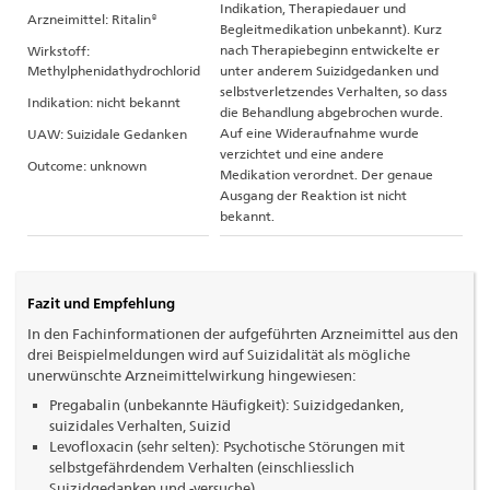
Indikation, Therapiedauer und
Arzneimittel: Ritalin®
Begleitmedikation unbekannt). Kurz
nach Therapiebeginn entwickelte er
Wirkstoff:
Methylphenidathydrochlorid
unter anderem Suizidgedanken und
selbstverletzendes Verhalten, so dass
Indikation: nicht bekannt
die Behandlung abgebrochen wurde.
Auf eine Wideraufnahme wurde
UAW: Suizidale Gedanken
verzichtet und eine andere
Outcome: unknown
Medikation verordnet. Der genaue
Ausgang der Reaktion ist nicht
bekannt.
Fazit und Empfehlung
In den Fachinformationen der aufgeführten Arzneimittel aus den
drei Beispielmeldungen wird auf Suizidalität als mögliche
unerwünschte Arzneimittelwirkung hingewiesen:
Pregabalin (unbekannte Häufigkeit): Suizidgedanken,
suizidales Verhalten, Suizid
Levofloxacin (sehr selten): Psychotische Störungen mit
selbstgefährdendem Verhalten (einschliesslich
Suizidgedanken und -versuche)