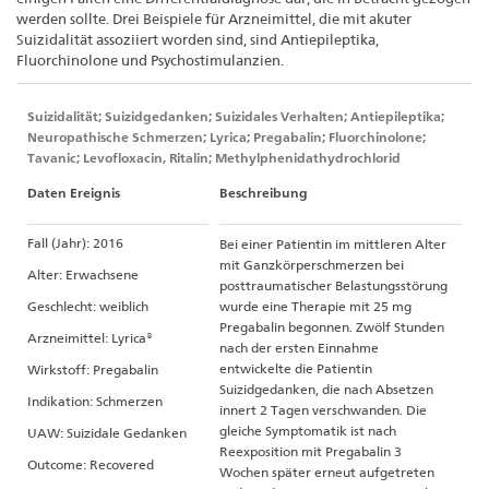
werden sollte. Drei Beispiele für Arzneimittel, die mit akuter
Suizidalität assoziiert worden sind, sind Antiepileptika,
Fluorchinolone und Psychostimulanzien.
Suizidalität; Suizidgedanken; Suizidales Verhalten; Antiepileptika;
Neuropathische Schmerzen; Lyrica; Pregabalin; Fluorchinolone;
Tavanic; Levofloxacin, Ritalin; Methylphenidathydrochlorid
Daten Ereignis
Beschreibung
Fall (Jahr): 2016
Bei einer Patientin im mittleren Alter
mit Ganzkörperschmerzen bei
Alter: Erwachsene
posttraumatischer Belastungsstörung
Geschlecht: weiblich
wurde eine Therapie mit 25 mg
Pregabalin begonnen. Zwölf Stunden
Arzneimittel: Lyrica®
nach der ersten Einnahme
entwickelte die Patientin
Wirkstoff: Pregabalin
Suizidgedanken, die nach Absetzen
Indikation: Schmerzen
innert 2 Tagen verschwanden. Die
gleiche Symptomatik ist nach
UAW: Suizidale Gedanken
Reexposition mit Pregabalin 3
Outcome: Recovered
Wochen später erneut aufgetreten