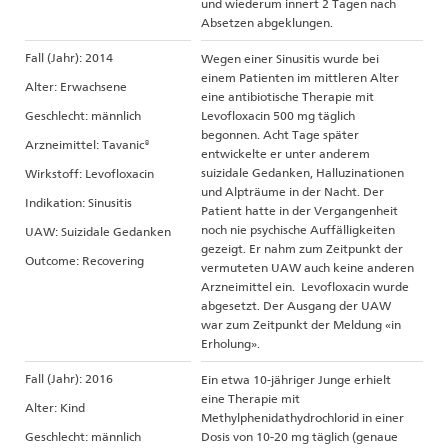
und wiederum innert 2 Tagen nach
Absetzen abgeklungen.
Fall (Jahr): 2014
Wegen einer Sinusitis wurde bei
einem Patienten im mittleren Alter
Alter: Erwachsene
eine antibiotische Therapie mit
Geschlecht: männlich
Levofloxacin 500 mg täglich
begonnen. Acht Tage später
Arzneimittel: Tavanic®
entwickelte er unter anderem
suizidale Gedanken, Halluzinationen
Wirkstoff: Levofloxacin
und Alpträume in der Nacht. Der
Indikation: Sinusitis
Patient hatte in der Vergangenheit
noch nie psychische Auffälligkeiten
UAW: Suizidale Gedanken
gezeigt. Er nahm zum Zeitpunkt der
Outcome: Recovering
vermuteten UAW auch keine anderen
Arzneimittel ein. Levofloxacin wurde
abgesetzt. Der Ausgang der UAW
war zum Zeitpunkt der Meldung «in
Erholung».
Fall (Jahr): 2016
Ein etwa 10-jähriger Junge erhielt
eine Therapie mit
Alter: Kind
Methylphenidathydrochlorid in einer
Geschlecht: männlich
Dosis von 10-20 mg täglich (genaue