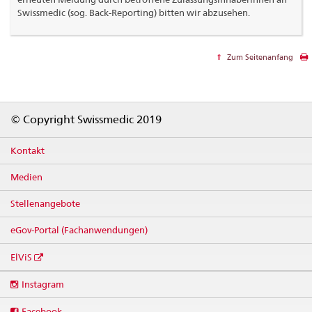
Swissmedic (sog. Back-Reporting) bitten wir abzusehen.
Zum Seitenanfang
Footer
© Copyright Swissmedic 2019
Kontakt
Medien
Stellenangebote
eGov-Portal (Fachanwendungen)
ElViS
Social
Instagram
media
links
Facebook