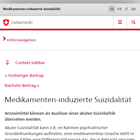
Medikamenten-induzierte Suizidalität
Sprachwahl
Service
DE
FR
IT
EN
navigation
Direktnavigation
Hauptnavigation
News & Updates
Recht | Normen
Kontakt | Support & Hilfe
Swissmedic
News,
Rechtsgrundlagen,
Kontakt
Unternavigation
Context sidebar
Medikamenten-
< Vorheriger Beitrag
induzierte
Nächster Beitrag >
Suizidalität
Medikamenten-induzierte Suizidalität
Arzneimittel können als Auslöser einer akuten Suizidalität
übersehen werden.
Akute Suizidalität kann z.B. im Rahmen psychiatrischer
Grunderkrankungen auftreten; eine medikamentöse Ursache stellt in
einigen Fällen eine Differentialdiagnose dar, die in Betracht gezogen