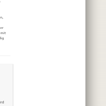
)
n,
er
 mit
dig
ird