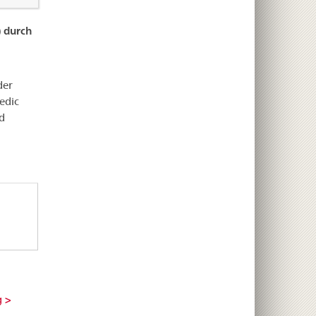
 durch
der
edic
d
g >