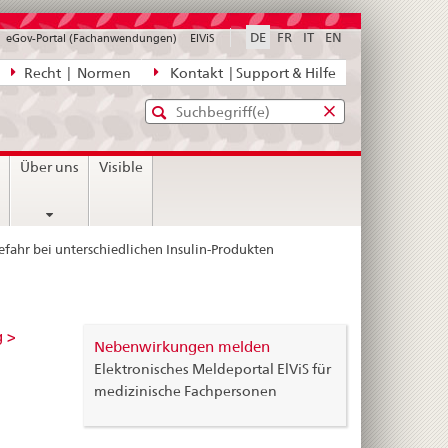
DE
FR
IT
EN
eGov-Portal (Fachanwendungen)
ElViS
ion
Recht | Normen
Kontakt | Support & Hilfe
Standard-
Eingabefenster
agen,
für
Suche
Eingabefenster
die
für
n
Über uns
Visible
Suche
die
Suche
fahr bei unterschiedlichen Insulin-Produkten
g >
Nebenwirkungen melden
Elektronisches Meldeportal ElViS für
medizinische Fachpersonen