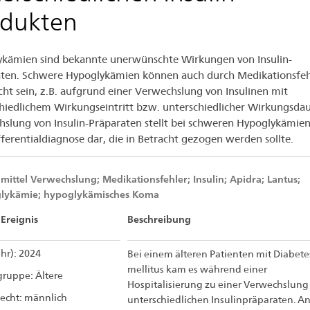
ulin-
odukten
odukten
kämien sind bekannte unerwünschte Wirkungen von Insulin-
ten. Schwere Hypoglykämien können auch durch Medikationsfeh
cht sein, z.B. aufgrund einer Verwechslung von Insulinen mit
hiedlichem Wirkungseintritt bzw. unterschiedlicher Wirkungsdau
slung von Insulin-Präparaten stellt bei schweren Hypoglykämien
fferentialdiagnose dar, die in Betracht gezogen werden sollte.
mittel Verwechslung; Medikationsfehler; Insulin; Apidra; Lantus;
lykämie; hypoglykämisches Koma
Ereignis
Beschreibung
ahr): 2024
Bei einem älteren Patienten mit Diabete
mellitus kam es während einer
gruppe: Ältere
Hospitalisierung zu einer Verwechslung
lecht: männlich
unterschiedlichen Insulinpräparaten. An