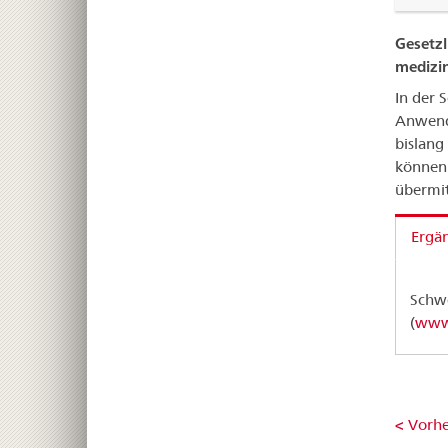
Gesetzl
medizi
In der 
Anwendu
bislan
können 
übermit
Ergä
Schw
(
www.
< Vorhe