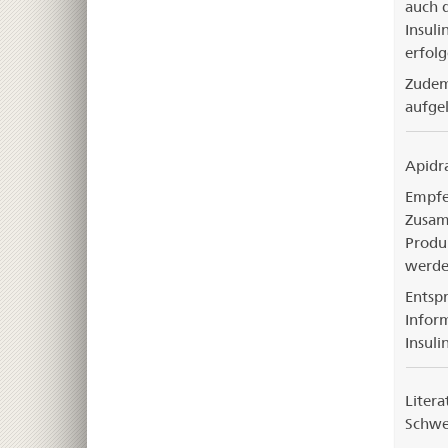
auch d
Insuli
erfolg
Zudem
aufgel
Apidra
Empfe
Zusamm
Produk
werde
Entsp
Infor
Insuli
Litera
Schwe