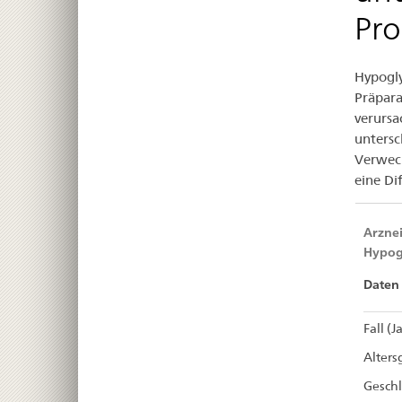
Ins
Pr
Pr
Hypogly
Präpara
verursa
untersc
Verwech
eine Di
Arznei
Hypog
Daten 
Fall (J
Alters
Gesch