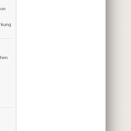
ion
rkung
chen