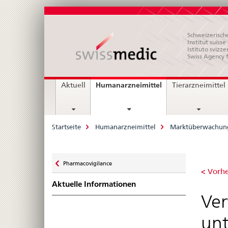
Schweizerische
Institut suiss
Istituto svizze
Swiss Agency 
Hauptnavigation
current
Humanarzneimittel
Aktuell
Tierarzneimittel
page
Breadcrumb
Startseite
Humanarzneimittel
Marktüberwachun
Zurück
Pharmacovigilance
Ver
zu
< Vorhe
Aktuelle Informationen
bei
Ver
unt
unt