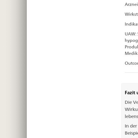
Arznei
Wirksto
Indika
UAW: 
hypog
Produ
Medik
Outco
Fazit
Die V
Wirku
leben
In der
Beisp