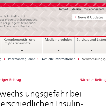
Kontakt
Medien
Stellenangebote
Direktnavigat
s Heilmittelinstitut
News & Updates
e des produits thérapeutiques
News,
ro per gli agenti terapeutici
for Therapeutic Products
Rechtsgrundl
Kontakt
Komplementär- und
Medizinprodukte
Services und Liste
Phytoarzneimittel
g
Pharmacovigilance
Aktuelle Informationen
Verwechslungsge
wechslungsgefahr
riger Beitrag
Nächster Beitra
wechslungsgefahr bei
erschiedlichen
erschiedlichen Insulin-