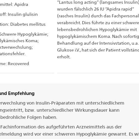
“Lantus long acting” (langsames Insulin
mittel: Apidra
wurden fälschlich 26 IU “Apidra rapid”
ff: Insulin glulisin
(rasches Insulin) durch das Fachpersonal
verabreicht. Dies führte zu einer schwere
tion: Diabetes mellitus
lebensbedrohlichen Hypoglykämie mit
Schwere Hypoglykämie;
hypoglykämischem Koma. Nach sofortig
lykämisches Koma;
Behandlung auf der Intensivstation, u.a.
ktverwechslung;
Glukose i.V., hat sich der Patient vollstän
ationsfehler.
erholt.
me: Recovered
 und Empfehlung
erwechslung von Insulin-Präparaten mit unterschiedlichem
ngseintritt, bzw. unterschiedlicher Wirkungsdauer kann
sbedrohliche Folgen haben.
 Fachinformation des aufgeführten Arzneimittels aus der
ielmeldung wird vor einer schweren Hypoglykämie gewarnt. Es w