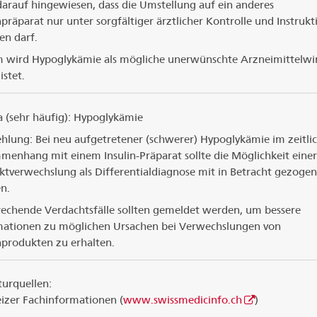
arauf hingewiesen, dass die Umstellung auf ein anderes
npräparat nur unter sorgfältiger ärztlicher Kontrolle und Instrukt
en darf.
 wird Hypoglykämie als mögliche unerwünschte Arzneimittelwi
istet.
 (sehr häufig): Hypoglykämie
hlung: Bei neu aufgetretener (schwerer) Hypoglykämie im zeitli
enhang mit einem Insulin-Präparat sollte die Möglichkeit einer
tverwechslung als Differentialdiagnose mit in Betracht gezogen
n.
rechende Verdachtsfälle sollten gemeldet werden, um bessere
mationen zu möglichen Ursachen bei Verwechslungen von
nprodukten zu erhalten.
turquellen:
izer Fachinformationen (
www.swissmedicinfo.ch
)