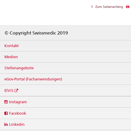
Zum Seitenanfang
Footer
© Copyright Swissmedic 2019
Kontakt
Medien
Stellenangebote
eGov-Portal (Fachanwendungen)
ElViS
Social
Instagram
media
links
Facebook
Linkedin