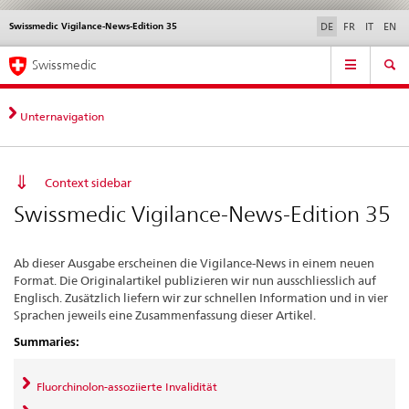
Swissmedic Vigilance-News-Edition 35
Sprachwahl
Service
DE
FR
IT
EN
navigation
Direktnavigation
Hauptnavigation
News & Updates
Recht | Normen
Kontakt | Support & Hilfe
Swissmedic
News,
Rechtsgrundlagen,
Kontakt
Unternavigation
Context sidebar
Swissmedic Vigilance-News-Edition 35
Ab dieser Ausgabe erscheinen die Vigilance-News in einem neuen
Format. Die Originalartikel publizieren wir nun ausschliesslich auf
Englisch. Zusätzlich liefern wir zur schnellen Information und in vier
Sprachen jeweils eine Zusammenfassung dieser Artikel.
Summaries:
Fluorchinolon-assoziierte Invalidität