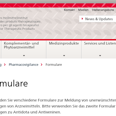
Kontakt
Medien
Stellenangebote
Direktnavigat
s Heilmittelinstitut
News & Updates
e des produits thérapeutiques
News,
ro per gli agenti terapeutici
for Therapeutic Products
Rechtsgrundl
Kontakt
Komplementär- und
Medizinprodukte
Services und Liste
Phytoarzneimittel
g
Pharmacovigilance
Formulare
rmulare
nden Sie verschiedene Formulare zur Meldung von unerwünschte
en von Arzneimitteln. Bitte verwenden Sie das zweite Formular 
en zu Antidota und Antiveninen.