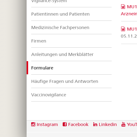
Vigilance-System
MU10
Arznei
Patientinnen und Patienten
Medizinische Fachpersonen
MU1
05.11.
Firmen
Anleitungen und Merkblätter
selected
Formulare
Häufige Fragen und Antworten
Vaccinovigilance
Footer
Social
Instagram
Facebook
Linkedin
You
media