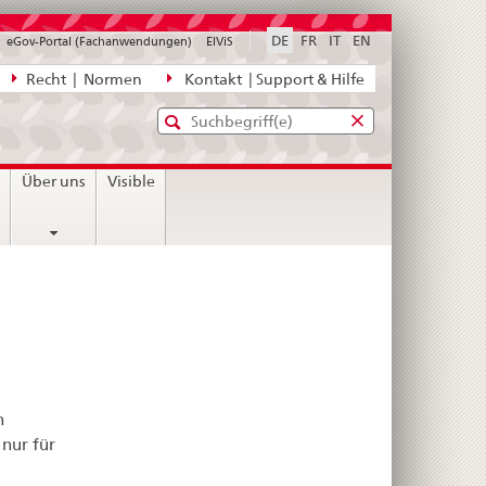
DE
FR
IT
EN
eGov-Portal (Fachanwendungen)
ElViS
ion
Recht | Normen
Kontakt | Support & Hilfe
Standard-
Eingabefenster
agen,
für
Suche
Eingabefenster
die
für
n
Über uns
Visible
Suche
die
Suche
n
nur für