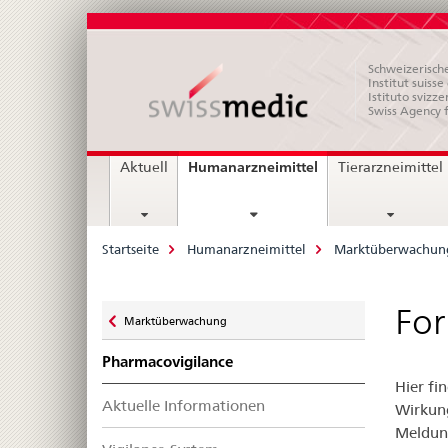
Schweizerische
Institut suiss
Istituto svizze
Swiss Agency 
Hauptnavigation
current
Humanarzneimittel
Aktuell
Tierarzneimittel
page
Breadcrumb
Startseite
Humanarzneimittel
Marktüberwachun
Zurück
Fo
Marktüberwachung
zu
Pharmacovigilance
Hier fi
Aktuelle Informationen
Wirkung
Meldung