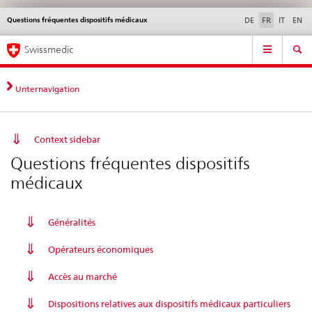
Questions fréquentes dispositifs médicaux
Service
DE
FR
IT
EN
navigation
Navigation
Navigation
Actualités & Mises à
Aspects légaux,
Contact | Support &
Swissmedic
directe:
jour
normes
aide
actualités,
bases
Unternavigation
juridiques,
contact
Context sidebar
Questions fréquentes dispositifs
médicaux
Généralités
Opérateurs économiques
Accès au marché
Dispositions relatives aux dispositifs médicaux particuliers