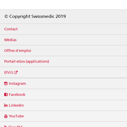
Footer
© Copyright Swissmedic 2019
Contact
Médias
Offres d'emploi
Portail eGov (applications)
ElViS
Social
Instagram
media
links
Facebook
Linkedin
YouTube