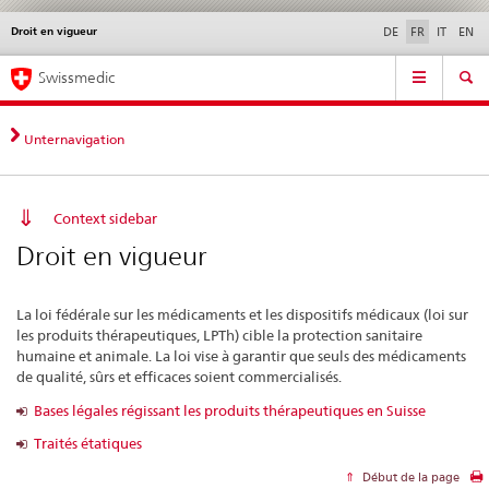
Droit en vigueur
Service
DE
FR
IT
EN
navigation
Navigation
Navigation
Actualités & Mises à
Aspects légaux,
Contact | Support &
Swissmedic
directe:
jour
normes
aide
actualités,
bases
Unternavigation
juridiques,
contact
Context sidebar
Droit en vigueur
La loi fédérale sur les médicaments et les dispositifs médicaux (loi sur
les produits thérapeutiques, LPTh) cible la protection sanitaire
humaine et animale. La loi vise à garantir que seuls des médicaments
de qualité, sûrs et efficaces soient commercialisés.
Bases légales régissant les produits thérapeutiques en Suisse
Traités étatiques
Début de la page