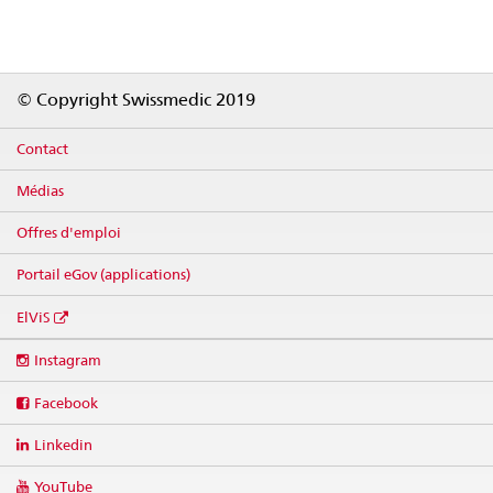
Footer
© Copyright Swissmedic 2019
Contact
Médias
Offres d'emploi
Portail eGov (applications)
ElViS
Social
Instagram
media
links
Facebook
Linkedin
YouTube