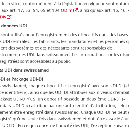
tic in vitro, conformément à la législation en vigueur sont not
s aux art. 17, 53, 54, 65 et 104
ODim
, ainsi qu’aux art. 16, 46,
Div
.
e données UDI
 sont utilisés pour l’enregistrement des dispositifs dans des bases
 UDI centrales. Les fabricants, les mandataires et les personnes q
ent des systèmes et des nécessaires sont responsables de
istrement des UDI dans swissdamed. Les informations sur les dispo
registrées sont accessibles au public.
ts UDI dans swissdamed
DI et Package UDI-DI
 swissdamed, chaque dispositif est enregistré avec son UDI-DI («
ce identifier »), ainsi que les UDI-DI attribués aux niveaux d’emba
ackage UDI-DI »). Si un dispositif possède un deuxième UDI-DI («
ndary UDI-DI ») attribué par une autre entité d’attribution, celui-
ement être enregistré dans swissdamed. Chaque UDI-DI ne peut 
gistré qu’une seule fois dans swissdamed et doit être associé à un
c UDI-DI. En ce qui concerne l’unicité des UDI, l’exception suivant