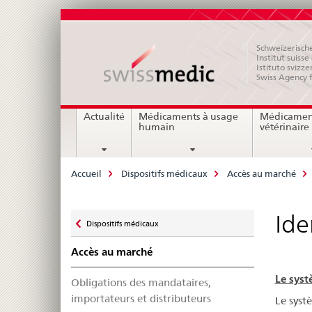
Schweizerische
Institut suiss
Istituto svizze
Swiss Agency 
Navigation
Actualité
Médicaments à usage
Médicamen
humain
vétérinaire
Breadcrumb
Accueil
Dispositifs médicaux
Accès au marché
Zurück
Ide
Dispositifs médicaux
zu
Accès au marché
Le sys
Obligations des mandataires,
importateurs et distributeurs
Le syst