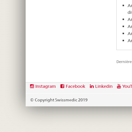
A
di
A
A
A
A
Dernière
Footer
Social
Instagram
Facebook
Linkedin
You
media
links
© Copyright Swissmedic 2019