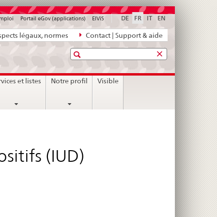
DE
FR
IT
EN
emploi
Portail eGov (applications)
ElViS
pects légaux, normes
Contact | Support & aide
Recherche
nt
vices et listes
Notre profil
Visible
sitifs (IUD)