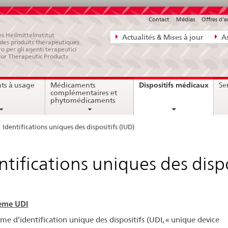
Contact
Médias
Offres d'
Navigation
s Heilmittelinstitut
Actualités & Mises à jour
As
e des produits thérapeutiques
directe:
ro per gli agenti terapeutici
for Therapeutic Products
actualités,
bases
curre
Dispositifs médicaux
ts à usage
Médicaments
Ser
juridiques,
page
complémentaires et
contact
phytomédicaments
Identifications uniques des dispositifs (IUD)
ntifications uniques des dispo
tème UDI
ème d’identification unique des dispositifs (UDI, « unique device