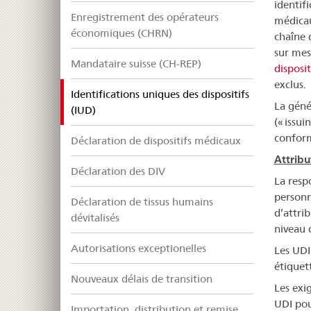
identifi
Enregistrement des opérateurs
médicau
économiques (CHRN)
chaîne 
sur mesu
Mandataire suisse (CH-REP)
disposit
exclus.
Identifications uniques des dispositifs
La géné
selected
(IUD)
(« issui
confor
Déclaration de dispositifs médicaux
Attribu
Déclaration des DIV
La resp
personn
Déclaration de tissus humains
d’attri
dévitalisés
niveau 
Autorisations exceptionelles
Les UDI
étiquet
Nouveaux délais de transition
Les exig
UDI pou
Importation, distribution et remise