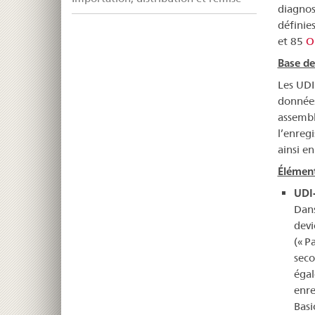
diagnos
définie
et 85
O
Base d
Les UDI
données
assembl
l’enreg
ainsi en
Élémen
UDI-
Dans
devi
(« P
seco
égal
enre
Basi