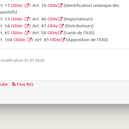
rt. 17
ODim
/ Art. 16
ODiv
(Identification univoque des
spositifs)
rt. 53
ODim
/ Art. 46
ODiv
(Importateurs)
rt. 54
ODim
/ Art. 47
ODiv
(Distributeurs)
rt. 65
ODim
/ Art. 58
ODiv
(Saisie de l’IUD)
rt. 104
ODim
/ Art. 85
ODiv
(Apposition de l’IUD)
 modification 01.07.2026
Tube
Flux RSS