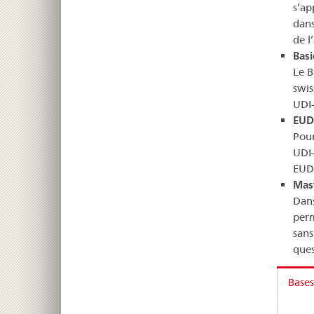
s’ap
dans
de l
Basi
Le B
swis
UDI-
EUD
Pour
UDI-
EUD
Mas
Dans
perm
sans
ques
Bases