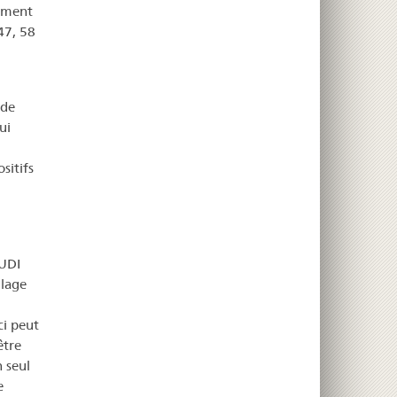
amment
 47, 58
 de
ui
sitifs
 UDI
llage
ci peut
être
 seul
e