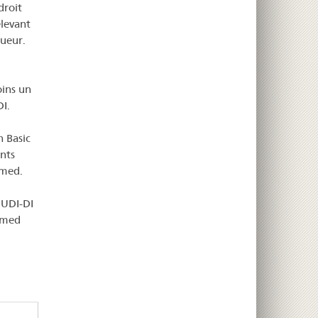
droit
elevant
gueur.
oins un
DI.
n Basic
nts
amed.
 UDI-DI
damed