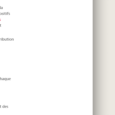
la
sitifs
s
t
ribution
 chaque
t des