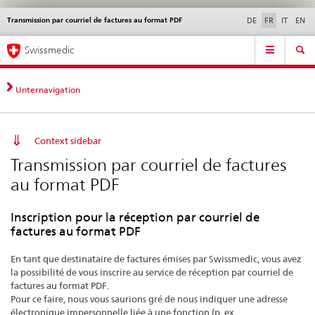
Transmission par courriel de factures au format PDF
Service
DE
FR
IT
EN
navigation
Navigation
Navigation
Actualités & Mises à
Aspects légaux,
Contact | Support &
Swissmedic
directe:
jour
normes
aide
actualités,
bases
Unternavigation
juridiques,
contact
Context sidebar
Transmission par courriel de factures
au format PDF
Inscription pour la réception par courriel de
factures au format PDF
En tant que destinataire de factures émises par Swissmedic, vous avez
la possibilité de vous inscrire au service de réception par courriel de
factures au format PDF.
Pour ce faire, nous vous saurions gré de nous indiquer une adresse
électronique impersonnelle liée à une fonction (p. ex.