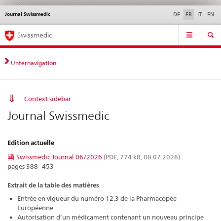
Journal Swissmedic
Service
DE
FR
IT
EN
navigation
Navigation
Navigation
Actualités & Mises à
Aspects légaux,
Contact | Support &
Swissmedic
directe:
jour
normes
aide
actualités,
bases
Unternavigation
juridiques,
contact
Context sidebar
Journal Swissmedic
Edition actuelle
Swissmedic Journal 06/2026
(PDF, 774 kB, 08.07.2026)
pages 388–453
Extrait de la table des matières
Entrée en vigueur du numéro 12.3 de la Pharmacopée
Européenne
Autorisation d’un médicament contenant un nouveau principe