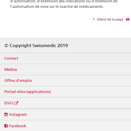
d’autorisation, d’extension des indications ou d’extension de
l’autorisation de mise sur le marché de médicaments.
Début de la page
Footer
© Copyright Swissmedic 2019
Contact
Médias
Offres d'emploi
Portail eGov (applications)
ElViS
Social
Instagram
media
links
Facebook