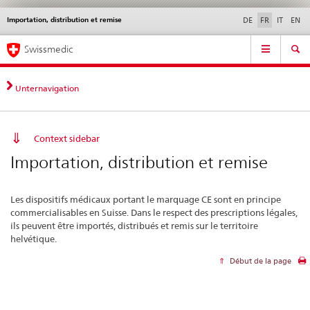
Importation, distribution et remise
Service
DE
FR
IT
EN
navigation
Navigation
Navigation
Actualités & Mises à
Aspects légaux,
Contact | Support &
Swissmedic
directe:
jour
normes
aide
actualités,
bases
Unternavigation
juridiques,
contact
Context sidebar
Importation, distribution et remise
Les dispositifs médicaux portant le marquage CE sont en principe
commercialisables en Suisse. Dans le respect des prescriptions légales,
ils peuvent être importés, distribués et remis sur le territoire
helvétique.
Début de la page