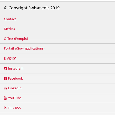
Footer
© Copyright Swissmedic 2019
Contact
Médias
Offres d'emploi
Portail eGov (applications)
ElViS
Social
Instagram
media
links
Facebook
Linkedin
YouTube
Flux RSS