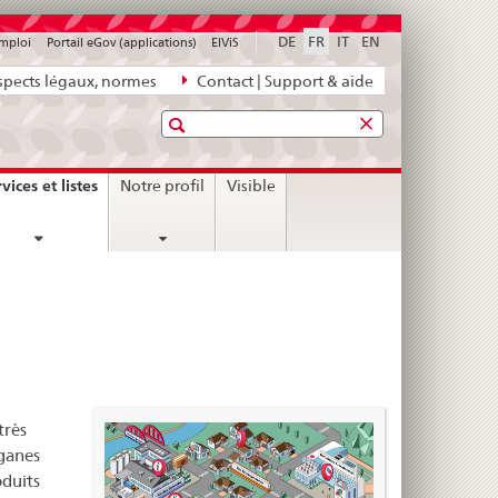
DE
FR
IT
EN
emploi
Portail eGov (applications)
ElViS
pects légaux, normes
Contact | Support & aide
Recherche
current
vices et listes
Notre profil
Visible
page
très
ganes
oduits