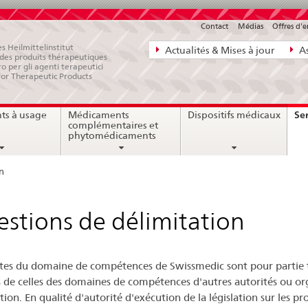
Contact
Médias
Offres d'
Navigation
s Heilmittelinstitut
Actualités & Mises à jour
As
e des produits thérapeutiques
directe:
ro per gli agenti terapeutici
for Therapeutic Products
actualités,
bases
Ser
ts à usage
Médicaments
Dispositifs médicaux
juridiques,
complémentaires et
contact
phytomédicaments
n
stions de délimitation
ites du domaine de compétences de Swissmedic sont pour partie 
 de celles des domaines de compétences d'autres autorités ou or
ion. En qualité d'autorité d'exécution de la législation sur les pr