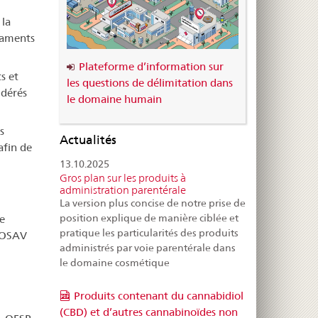
 la
caments
Plateforme d’information sur
s et
les questions de délimitation dans
idérés
le domaine humain
s
Actualités
afin de
13.10.2025
Gros plan sur les produits à
administration parentérale
La version plus concise de notre prise de
position explique de manière ciblée et
ce
pratique les particularités des produits
– OSAV
administrés par voie parentérale dans
le domaine cosmétique
Produits contenant du cannabidiol
(CBD) et d’autres cannabinoïdes non