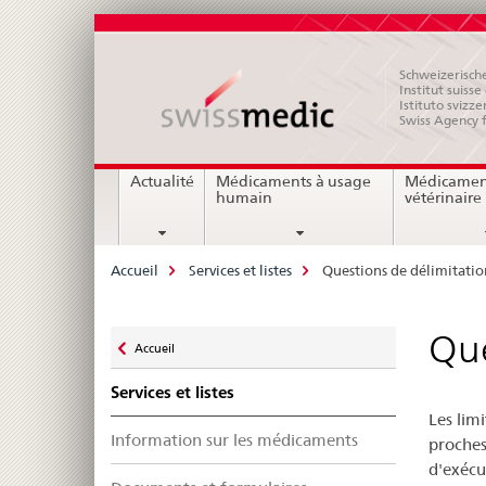
Schweizerische
Institut suiss
Istituto svizze
Swiss Agency 
Navigation
Actualité
Médicaments à usage
Médicamen
humain
vétérinaire
Breadcrumb
Accueil
Services et listes
Questions de délimitatio
Zurück
Que
Accueil
zu
Services et listes
Les lim
Information sur les médicaments
proches
d'exécut