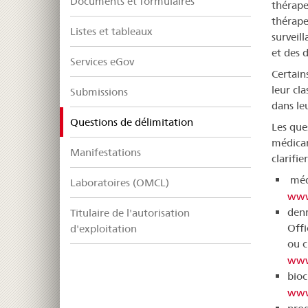
Documents et formulaires
thérape
thérape
Listes et tableaux
surveil
et des 
Services eGov
Certain
leur cla
Submissions
dans le
selected
Questions de délimitation
Les que
médicam
Manifestations
clarifi
médi
Laboratoires (OMCL)
www
denr
Titulaire de l'autorisation
Offi
d'exploitation
ou c
www
bioc
www