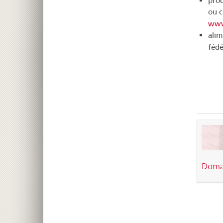
prod
ou c
www
alim
fédé
Doma