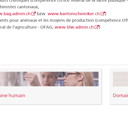
uits chimiques (compétence Office fédéral de la santé publique
himistes cantonaux,
.bag.admin.ch
bzw.
www.kantonschemiker.ch
)
ents pour animaux et les moyens de production (compétence Off
ral de l’agriculture - OFAG,
www.blw.admin.ch
)
ine humain
Domain