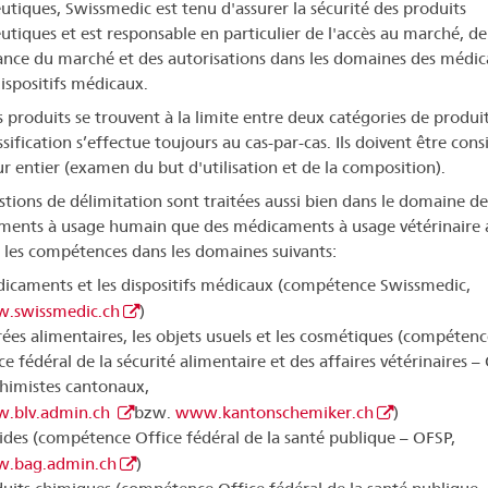
utiques, Swissmedic est tenu d'assurer la sécurité des produits
utiques et est responsable en particulier de l'accès au marché, de
lance du marché et des autorisations dans les domaines des médi
dispositifs médicaux.
s produits se trouvent à la limite entre deux catégories de produit
ssification s’effectue toujours au cas-par-cas. Ils doivent être cons
ur entier (examen du but d'utilisation et de la composition).
stions de délimitation sont traitées aussi bien dans le domaine de
ents à usage humain que des médicaments à usage vétérinaire 
er les compétences dans les domaines suivants:
caments et les dispositifs médicaux (compétence Swissmedic,
.swissmedic.ch
)
ées alimentaires, les objets usuels et les cosmétiques (compéten
ce fédéral de la sécurité alimentaire et des affaires vétérinaires 
himistes cantonaux,
.blv.admin.ch
bzw.
www.kantonschemiker.ch
)
ides (compétence Office fédéral de la santé publique – OFSP,
.bag.admin.ch
)