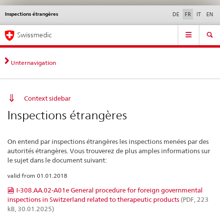
Inspections étrangères
Service
DE
FR
IT
EN
navigation
Navigation
Navigation
Actualités & Mises à
Aspects légaux,
Contact | Support &
Swissmedic
directe:
jour
normes
aide
actualités,
bases
Unternavigation
juridiques,
contact
Context sidebar
Inspections étrangères
On entend par inspections étrangères les inspections menées par des
autorités étrangères. Vous trouverez de plus amples informations sur
le sujet dans le document suivant:
valid from 01.01.2018
I-308.AA.02-A01e General procedure for foreign governmental
inspections in Switzerland related to therapeutic products
(PDF, 223
kB, 30.01.2025)