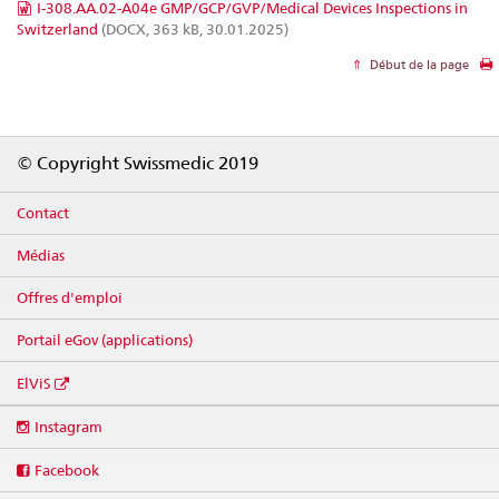
I-308.AA.02-A04e GMP/GCP/GVP/Medical Devices Inspections in
Switzerland
(DOCX, 363 kB, 30.01.2025)
Début de la page
Footer
© Copyright Swissmedic 2019
Contact
Médias
Offres d'emploi
Portail eGov (applications)
ElViS
Social
Instagram
media
links
Facebook